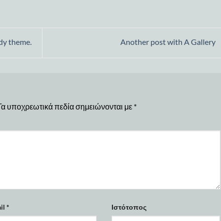
dy theme.
Another post with A Gallery
Τα υποχρεωτικά πεδία σημειώνονται με
*
il
*
Ιστότοπος