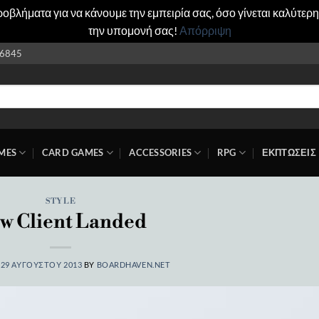
βλήματα για να κάνουμε την εμπειρία σας, όσο γίνεται καλύτερη
την υπομονή σας!
Απόρριψη
6845
MES
CARD GAMES
ACCESSORIES
RPG
ΕΚΠΤΩΣΕΙΣ
STYLE
w Client Landed
N
29 ΑΥΓΟΎΣΤΟΥ 2013
BY
BOARDHAVEN.NET