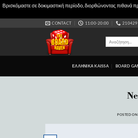
Βρισκόμαστε σε δοκιμαστική περίοδο, διορθώνοντας πιθανά προ
Μετάβαση
CONTACT
11:00-20:00
210429
στο
περιεχόμενο
Αναζήτηση
για:
ΕΛΛΗΝΙΚΑ KAISSA
BOARD GA
Ne
POSTED O