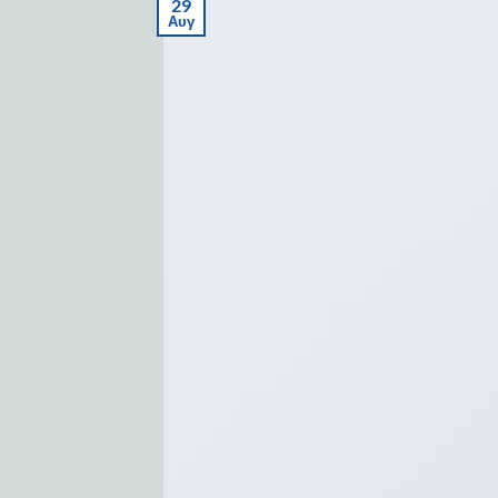
29
Αυγ