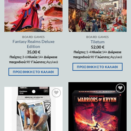
BOARD GAMES
BOARD GAMES
Fantasy Realms Deluxe
Tiletum
Edition
52,00
€
35,00
€
Παίχτες:
1-4
Ηλικία:
14+
Διάρκεια
Παίχτες:
3-6
Ηλικία:
14+
Διάρκεια
παιχνιδιού:
90'
Γλώσσες:
Αγγλικά
παιχνιδιού:
90'
Γλώσσες:
Αγγλικά
ΠΡΟΣΘΉΚΗ ΣΤΟ ΚΑΛΆΘΙ
ΠΡΟΣΘΉΚΗ ΣΤΟ ΚΑΛΆΘΙ
Add to
wishlist
Add to
wishlist