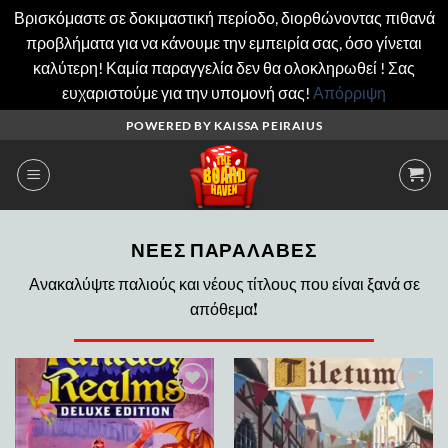
Βρισκόμαστε σε δοκιμαστική περίοδο, διορθώνοντας πιθανά
προβλήματα για να κάνουμε την εμπειρία σας, όσο γίνεται
καλύτερη! Καμία παραγγελία δεν θα ολοκληρωθεί ! Σας
ευχαριστούμε για την υπομονή σας!
Απόρριψη
Μετάβαση
POWERED BY KAISSA PEIRAIUS
στο
περιεχόμενο
ΝΕΕΣ ΠΑΡΑΛΑΒΕΣ
Ανακαλύψτε παλιούς και νέους τίτλους που είναι ξανά σε
απόθεμα!
Add to
Add to
wishlist
wishlist