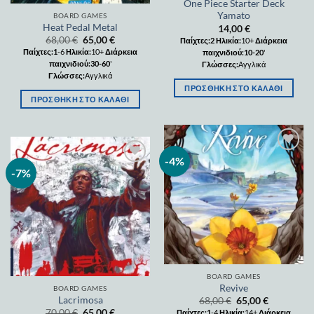
One Piece Starter Deck
Yamato
BOARD GAMES
Heat Pedal Metal
14,00
€
68,00
€
65,00
€
Παίχτες:2
Ηλικία:
10+
Διάρκεια
Παίχτες:1
-6
Ηλικία:
10+
Διάρκεια
παιχνιδιού:10-20
'
παιχνιδιού:30-60
'
Γλώσσες:
Αγγλικά
Γλώσσες:
Αγγλικά
ΠΡΟΣΘΉΚΗ ΣΤΟ ΚΑΛΆΘΙ
ΠΡΟΣΘΉΚΗ ΣΤΟ ΚΑΛΆΘΙ
-4%
Add to
wishlist
-7%
Add to
wishlist
BOARD GAMES
Revive
BOARD GAMES
Lacrimosa
68,00
€
65,00
€
70,00
€
65,00
€
Παίχτες:1
-4
Ηλικία:
14+
Διάρκεια