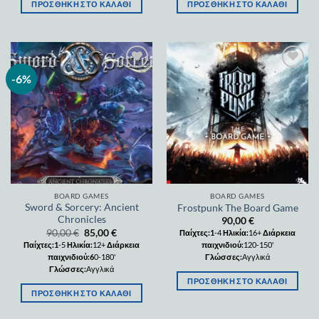
ΠΡΟΣΘΉΚΗ ΣΤΟ ΚΑΛΆΘΙ
ΠΡΟΣΘΉΚΗ ΣΤΟ ΚΑΛΆΘΙ
-6%
Add to
Add to
wishlist
wishlist
BOARD GAMES
BOARD GAMES
Sword & Sorcery: Ancient
Frostpunk The Board Game
Chronicles
90,00
€
90,00
€
85,00
€
Παίχτες:1
-4
Ηλικία:
16+
Διάρκεια
Παίχτες:1
-5
Ηλικία:
12+
Διάρκεια
παιχνιδιού:
120-150'
παιχνιδιού:6
0-180'
Γλώσσες:
Αγγλικά
Γλώσσες:
Αγγλικά
ΠΡΟΣΘΉΚΗ ΣΤΟ ΚΑΛΆΘΙ
ΠΡΟΣΘΉΚΗ ΣΤΟ ΚΑΛΆΘΙ