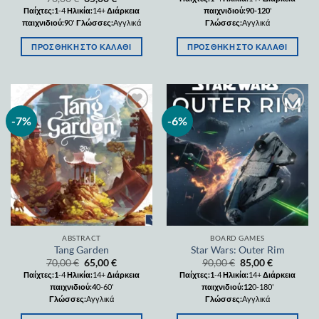
Παίχτες:1
-4
Ηλικία:
14+
Διάρκεια
παιχνιδιού:90-120
'
παιχνιδιού:9
0'
Γλώσσες:
Αγγλικά
Γλώσσες:
Αγγλικά
ΠΡΟΣΘΉΚΗ ΣΤΟ ΚΑΛΆΘΙ
ΠΡΟΣΘΉΚΗ ΣΤΟ ΚΑΛΆΘΙ
-7%
-6%
Add to
Add to
wishlist
wishlist
ABSTRACT
BOARD GAMES
Tang Garden
Star Wars: Outer Rim
70,00
€
65,00
€
90,00
€
85,00
€
Παίχτες:1
-4
Ηλικία:
14+
Διάρκεια
Παίχτες:1
-4
Ηλικία:
14+
Διάρκεια
παιχνιδιού:4
0-60'
παιχνιδιού:12
0-180'
Γλώσσες:
Αγγλικά
Γλώσσες:
Αγγλικά