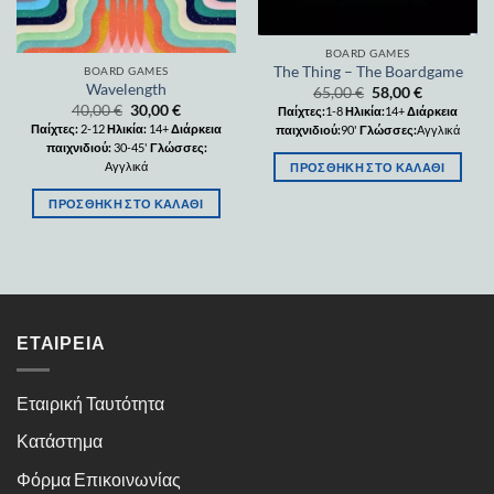
BOARD GAMES
The Thing – The Boardgame
BOARD GAMES
Wavelength
65,00
€
58,00
€
40,00
€
30,00
€
Παίχτες:
1-8
Ηλικία:
14+
Διάρκεια
Παίχτες:
2-12
Ηλικία:
14+
Διάρκεια
παιχνιδιού:
90'
Γλώσσες:
Αγγλικά
παιχνιδιού:
30-45'
Γλώσσες:
Αγγλικά
ΠΡΟΣΘΉΚΗ ΣΤΟ ΚΑΛΆΘΙ
ΠΡΟΣΘΉΚΗ ΣΤΟ ΚΑΛΆΘΙ
ΕΤΑΙΡΕΊΑ
Εταιρική Ταυτότητα
Κατάστημα
Φόρμα Επικοινωνίας