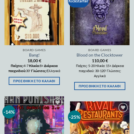
Add to
Add to
Kickstarter
wishlist
wishlist
BOARD GAMES
BOARD GAMES
Bang!
Blood on the Clocktower
18,00
€
110,00
€
Παίχτες:
4-7
Ηλικία:
8+
Διάρκεια
Παίχτες: 5-20 Ηλικία: 15+ Διάρκεια
παιχνιδιού:
30'
Γλώσσες:
Ελληνικά
παιχνιδιού: 30-120' Γλώσσες:
Αγγλικά
ΠΡΟΣΘΉΚΗ ΣΤΟ ΚΑΛΆΘΙ
ΠΡΟΣΘΉΚΗ ΣΤΟ ΚΑΛΆΘΙ
-14%
Add to
wishlist
-25%
Add to
wishlist