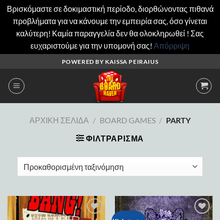
Βρισκόμαστε σε δοκιμαστική περίοδο, διορθώνοντας πιθανά
προβλήματα για να κάνουμε την εμπειρία σας, όσο γίνεται
καλύτερη! Καμία παραγγελία δεν θα ολοκληρωθεί ! Σας
ευχαριστούμε για την υπομονή σας!
Απόρριψη
Μετάβαση
POWERED BY KAISSA PEIRAIUS
στο
περιεχόμενο
ΑΡΧΙΚΉ ΣΕΛΊΔΑ
/
BOARD GAMES
/
PARTY
ΦΙΛΤΡΆΡΙΣΜΑ