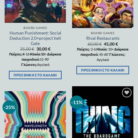
BOARD GAMES
Human Punishment: Social
BOARD GAMES
Deduction 2.0+project hell
Rival Restaurants
Gate
60,00
€
45,00
€
35,00
€
30,00
€
Παίχτες:
2-6
Ηλικία:
10+
Διάρκεια
Παίχτες:4
-16
Ηλικία:10
+
Διάρκεια
παιχνιδιού:
45-60'
Γλώσσες:
παιχνιδιού:
15-90'
Αγγλικά
Γλώσσες:
Αγγλικά
ΠΡΟΣΘΉΚΗ ΣΤΟ ΚΑΛΆΘΙ
ΠΡΟΣΘΉΚΗ ΣΤΟ ΚΑΛΆΘΙ
-11%
Add to
wishlist
-25%
Add to
wishlist