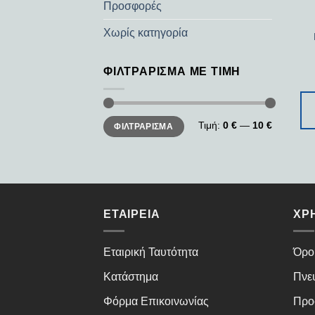
Προσφορές
Χωρίς κατηγορία
ΦΙΛΤΡΆΡΙΣΜΑ ΜΕ ΤΙΜΉ
Ελάχιστη
Μέγιστη
Τιμή:
0 €
—
10 €
ΦΙΛΤΡΆΡΙΣΜΑ
τιμή
τιμή
ΕΤΑΙΡΕΊΑ
ΧΡ
Εταιρική Ταυτότητα
Όρο
Κατάστημα
Πνε
Φόρμα Επικοινωνίας
Προ