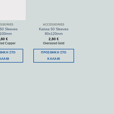
SSORIES
ACCESSORIES
 50 Sleeves
Kaissa 50 Sleeves
x100mm
80x120mm
,80
€
2,80
€
zed Copper
Oversized Gold
ΘΉΚΗ ΣΤΟ
ΠΡΟΣΘΉΚΗ ΣΤΟ
ΑΛΆΘΙ
ΚΑΛΆΘΙ
Add to
Add to
wishlist
wishlist