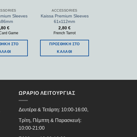
SSORIES
ACCESSORIES
emium Sleeves
Kaissa Premium Sleeves
x86mm
61x112mm
,80
€
2,80
€
 Card Game
French Tarrot
ΘΉΚΗ ΣΤΟ
ΠΡΟΣΘΉΚΗ ΣΤΟ
ΑΛΆΘΙ
ΚΑΛΆΘΙ
ΩΡΑΡΙΟ ΛΕΙΤΟΥΡΓΙΑΣ
ς
Δευτέρα & Τετάρτη: 10:00-16:00,
Τρίτη, Πέμπτη & Παρασκευή:
10:00-21:00