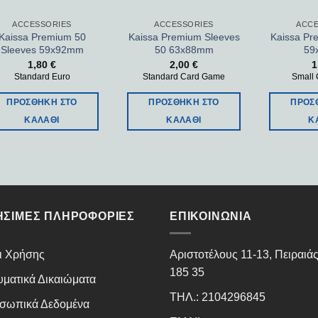
ACCESSORIES
ACCESSORIES
ACCE
Kaissa Premium 50
Kaissa Premium Sleeves
Kaissa Pr
Sleeves 59x92mm
50 63x88mm
59
1,80
€
2,00
€
1
Standard Euro
Standard Card Game
Small
ΠΡΟΣΘΉΚΗ ΣΤΟ
ΠΡΟΣΘΉΚΗ ΣΤΟ
ΠΡΟΣ
ΚΑΛΆΘΙ
ΚΑΛΆΘΙ
Κ
ΉΣΙΜΕΣ ΠΛΗΡΟΦΟΡΊΕΣ
ΕΠΙΚΟΙΝΩΝΊΑ
ι Χρήσης
Αριστοτέλους 11-13, Πειραιά
185 35
υματικά Δικαιώματα
ΤΗΛ.: 2104296845
σωπικά Δεδομένα