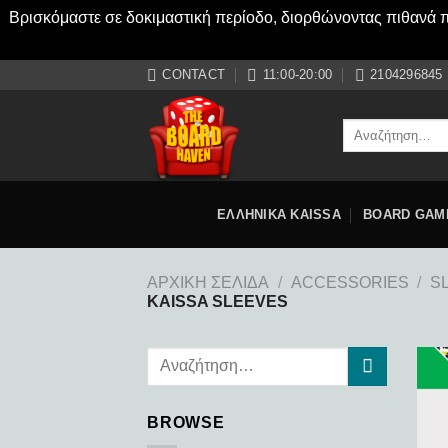
Βρισκόμαστε σε δοκιμαστική περίοδο, διορθώνοντας πιθανά πρ
Μετάβαση
CONTACT
11:00-20:00
2104296845
στο
περιεχόμενο
Αναζήτηση
για:
ΕΛΛΗΝΙΚΑ KAISSA
BOARD GAM
ΑΡΧΙΚΉ ΣΕΛΊΔΑ
/
ACCESSORIES
/
S
KAISSA SLEEVES
BROWSE