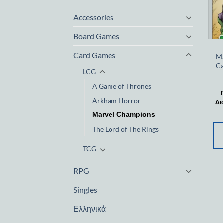
Accessories
Board Games
Card Games
Ma
Ca
LCG
A Game of Thrones
Arkham Horror
Δι
Marvel Champions
The Lord of The Rings
TCG
RPG
Singles
Ελληνικά