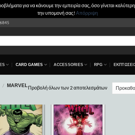
βλήματα για να κάνουμε την εμπειρία σας, όσο γίνεται καλύτερη
την υπομονή σας!
Απόρριψη
6845
ES
CARD GAMES
ACCESSORIES
RPG
ΕΚΠΤΩΣΕΙ
/
MARVEL
Προβολή όλων των 2 αποτελεσμάτων
Add to
Add to
wishlist
wishlist