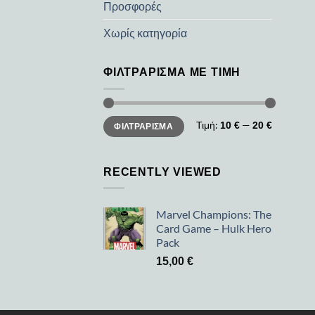
Προσφορές
Χωρίς κατηγορία
ΦΙΛΤΡΆΡΙΣΜΑ ΜΕ ΤΙΜΉ
Ελάχιστη
Μέγιστη
Τιμή:
—
10 €
20 €
ΦΙΛΤΡΆΡΙΣΜΑ
τιμή
τιμή
RECENTLY VIEWED
Marvel Champions: The
Card Game – Hulk Hero
Pack
15,00
€