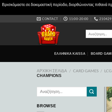
Βρισκόμαστε σε δοκιμαστική περίοδο, διορθώνοντας πιθανά προ
Μετάβαση
CONTACT
11:00-20:00
210429
στο
περιεχόμενο
Αναζήτηση
για:
ΕΛΛΗΝΙΚΑ KAISSA
BOARD GAM
ΑΡΧΙΚΉ ΣΕΛΊΔΑ
/
CARD GAMES
/
LCG
CHAMPIONS
BROWSE