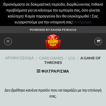
Βρισκόμαστε σε δοκιμαστική περίοδο, διορθώνοντας πιθανά
προβλήματα για να κάνουμε την εμπειρία σας, όσο γίνεται
καλύτερη! Καμία παραγγελία δεν θα ολοκληρωθεί ! Σας
ευχαριστούμε για την υπομονή σας!
Απόρριψη
Μετάβαση
POWERED BY KAISSA PEIRAIUS
στο
περιεχόμενο
ΑΡΧΙΚΉ ΣΕΛΊΔΑ
/
CARD GAMES
/
LCG
/
A GAME OF
THRONES
ΦΙΛΤΡΆΡΙΣΜΑ
Δεν βρέθηκε κανένα προϊόν που να ταιριάζει με την επιλογή
σας.