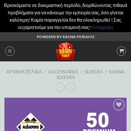
Βρισκόμαστε σε δοκιμαστική περίοδο, διορθώνοντας πιθανά
προβλήματα για να κάνουμε την εμπειρία σας, όσο γίνεται
καλύτερη! Καμία παραγγελία δεν θα ολοκληρωθεί ! Σας
ευχαριστούμε για την υπομονή σας!
Απόρριψη
Μετάβαση
POWERED BY KAISSA PEIRAIUS
στο
περιεχόμενο
ΑΡΧΙΚΉ ΣΕΛΊΔΑ
/
ACCESSORIES
/
SLEEVES
/
KAISSA
SLEEVES
Add to
wishlist