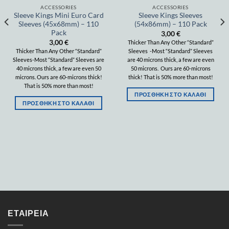
ACCESSORIES
ACCESSORIES
Sleeve Kings Mini Euro Card
Sleeve Kings Sleeves
Sleeves (45x68mm) – 110
(54x86mm) – 110 Pack
Pack
3,00
€
3,00
€
Thicker Than Any Other “Standard”
Thicker Than Any Other “Standard”
Sleeves -Most “Standard” Sleeves
Sleeves-Most “Standard” Sleeves are
are 40 microns thick, a few are even
40 microns thick, a few are even 50
50 microns. Ours are 60-microns
microns. Ours are 60-microns thick!
thick! That is 50% more than most!
That is 50% more than most!
ΠΡΟΣΘΉΚΗ ΣΤΟ ΚΑΛΆΘΙ
ΠΡΟΣΘΉΚΗ ΣΤΟ ΚΑΛΆΘΙ
ΕΤΑΙΡΕΊΑ