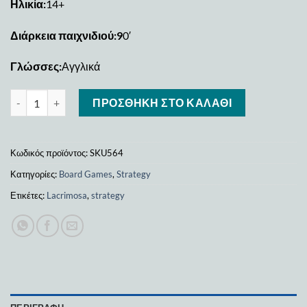
Ηλικία:
14+
Διάρκεια παιχνιδιού:9
0′
Γλώσσες:
Αγγλικά
Lacrimosa ποσότητα
ΠΡΟΣΘΉΚΗ ΣΤΟ ΚΑΛΆΘΙ
Κωδικός προϊόντος:
SKU564
Κατηγορίες:
Board Games
,
Strategy
Ετικέτες:
Lacrimosa
,
strategy