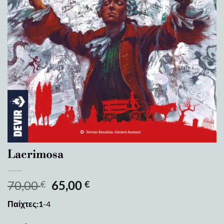
Lacrimosa
70,00
65,00
€
€
Παίχτες:1
-4