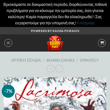
Βρισκόμαστε σε δοκιμαστική περίοδο, διορθώνοντας πιθανά
προβλήματα για να κάνουμε την εμπειρία σας, όσο γίνεται
καλύτερη! Καμία παραγγελία δεν θα ολοκληρωθεί ! Σας
ευχαριστούμε για την υπομονή σας!
Απόρριψη
Μετάβαση
POWERED BY KAISSA PEIRAIUS
στο
περιεχόμενο
ΑΡΧΙΚΉ ΣΕΛΊΔΑ
/
BOARD GAMES
/
STRATEGY
-7%
Add to
wishlist