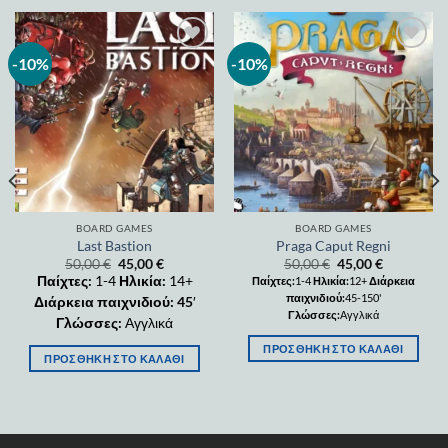
-10%
-10%
Add to
Add to
wishlist
wishlist
BOARD GAMES
BOARD GAMES
Last Bastion
Praga Caput Regni
50,00
€
45,00
€
50,00
€
45,00
€
Παίχτες:
1-4
Ηλικία:
14+
Παίχτες:
1-4
Ηλικία:
12+
Διάρκεια
παιχνιδιού:
45-150'
Διάρκεια παιχνιδιού: 45
′
Γλώσσες:
Αγγλικά
Γλώσσες:
Αγγλικά
ΠΡΟΣΘΉΚΗ ΣΤΟ ΚΑΛΆΘΙ
ΠΡΟΣΘΉΚΗ ΣΤΟ ΚΑΛΆΘΙ