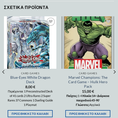
ΣΧΕΤΙΚΆ ΠΡΟΪΌΝΤΑ
Add to
Add to
wishlist
wishlist
CARD GAMES
CARD GAMES
Blue-Eyes White Dragon
Marvel Champions: The
Deck
Card Game – Hulk Hero
Pack
8,00
€
15,00
€
Περιέχονται: 1 Preconstructed Deck
of 41 cards 2 Ultra Rares 2 Super
Παίχτες:
1-4
Ηλικία:14
+
Διάρκεια
Rares 37 Commons 1 Dueling Guide
παιχνιδιού:45-90
'
1 Playmat
Γλώσσες:
Αγγλικά
ΠΡΟΣΘΉΚΗ ΣΤΟ ΚΑΛΆΘΙ
ΠΡΟΣΘΉΚΗ ΣΤΟ ΚΑΛΆΘΙ