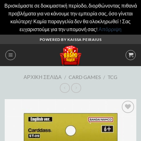
Βρισκόμαστε σε δοκιμαστική περίοδο, διορθώνοντας πιθανά
προβλήματα για να κάνουμε την εμπειρία σας, όσο γίνεται
καλύτερη! Καμία παραγγελία δεν θα ολοκληρωθεί ! Σας
ευχαριστούμε για την υπομονή σας!
Απόρριψη
Μετάβαση
POWERED BY KAISSA PEIRAIUS
στο
περιεχόμενο
ΑΡΧΙΚΉ ΣΕΛΊΔΑ
/
CARD GAMES
/
TCG
Add to
wishlist