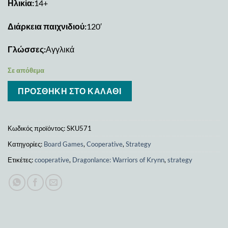
Ηλικία:
14+
Διάρκεια παιχνιδιού:
120′
Γλώσσες:
Αγγλικά
Σε απόθεμα
ΠΡΟΣΘΉΚΗ ΣΤΟ ΚΑΛΆΘΙ
Κωδικός προϊόντος:
SKU571
Κατηγορίες:
Board Games
,
Cooperative
,
Strategy
Ετικέτες:
cooperative
,
Dragonlance: Warriors of Krynn
,
strategy