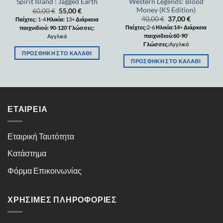
Western Legends: Blood
Spirit Island : Jagged Earth
Money (KS Edition)
60,00
€
55,00
€
40,00
€
37,00
€
Παίχτες:
1-4
Ηλικία:
13+
Διάρκεια
Παίχτες:
2-6
Ηλικία:14
+
Διάρκεια
παιχνιδιού: 90-120
′
Γλώσσες:
παιχνιδιού:60-90
'
Αγγλικά
Γλώσσες:
Αγγλικά
ΠΡΟΣΘΉΚΗ ΣΤΟ ΚΑΛΆΘΙ
ΠΡΟΣΘΉΚΗ ΣΤΟ ΚΑΛΆΘΙ
ΕΤΑΙΡΕΊΑ
Εταιρική Ταυτότητα
Κατάστημα
Φόρμα Επικοινωνίας
ΧΡΉΣΙΜΕΣ ΠΛΗΡΟΦΟΡΊΕΣ