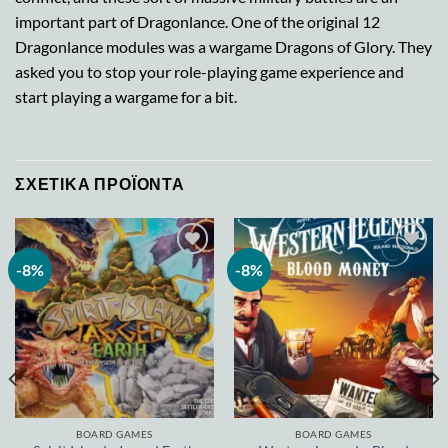
important part of Dragonlance. One of the original 12
Dragonlance modules was a wargame Dragons of Glory. They
asked you to stop your role-playing game experience and
start playing a wargame for a bit.
ΣΧΕΤΙΚΆ ΠΡΟΪΌΝΤΑ
-8%
-8%
Add to
Add to
wishlist
wishlist
BOARD GAMES
BOARD GAMES