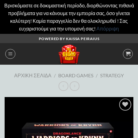
Βρισκόμαστε σε δοκιμαστική περίοδο, διορθώνοντας πιθανά
προβλήματα για να κάνουμε την εμπειρία σας, όσο γίνεται
καλύτερη! Καμία παραγγελία δεν θα ολοκληρωθεί ! Σας
ευχαριστούμε για την υπομονή σας!
Απόρριψη
Μετάβαση
POWERED BY KAISSA PEIRAIUS
στο
περιεχόμενο
ΑΡΧΙΚΉ ΣΕΛΊΔΑ
/
BOARD GAMES
/
STRATEGY
Add to
wishlist