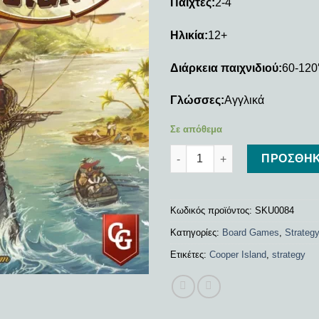
Παίχτες:
2-4
Ηλικία:
12+
Διάρκεια παιχνιδιού:
60-120
Γλώσσες:
Αγγλικά
Σε απόθεμα
Cooper Island ποσότητα
ΠΡΟΣΘΉΚ
Κωδικός προϊόντος:
SKU0084
Κατηγορίες:
Board Games
,
Strateg
Ετικέτες:
Cooper Island
,
strategy