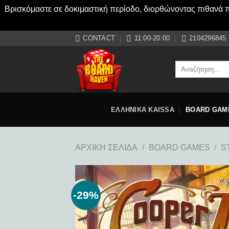
Βρισκόμαστε σε δοκιμαστική περίοδο, διορθώνοντας πιθανά πρ
Μετάβαση
CONTACT
11:00-20:00
2104296845
στο
περιεχόμενο
Αναζήτηση
για:
ΕΛΛΗΝΙΚΑ KAISSA
BOARD GAM
ΑΡΧΙΚΉ ΣΕΛΊΔΑ
/
BOARD GAMES
/
S
-29%