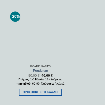
-20%
 to
Add to
ist
wishlist
BOARD GAMES
Pendulum
50,00
€
40,00
€
Παίχτες:
1-5
Ηλικία:
12+
Διάρκεια
παιχνιδιού:
60-90′
Γλώσσες:
Αγγλικά
ΠΡΟΣΘΉΚΗ ΣΤΟ ΚΑΛΆΘΙ