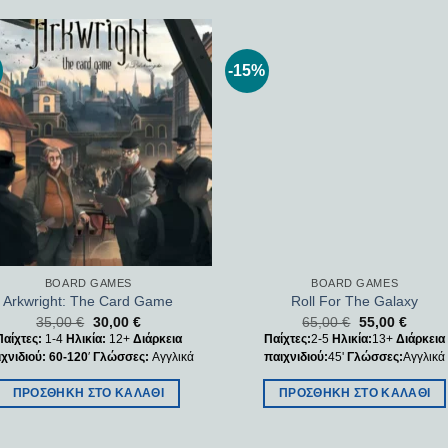
-15%
Add to
Add
wishlist
wishl
BOARD GAMES
BOARD GAMES
Arkwright: The Card Game
Roll For The Galaxy
35,00
€
30,00
€
65,00
€
55,00
€
Παίχτες:
1-4
Ηλικία:
12+
Διάρκεια
Παίχτες:
2-5
Ηλικία:
13+
Διάρκεια
ιχνιδιού: 60-120
′
Γλώσσες:
Αγγλικά
παιχνιδιού:
45'
Γλώσσες:
Αγγλικά
ΠΡΟΣΘΉΚΗ ΣΤΟ ΚΑΛΆΘΙ
ΠΡΟΣΘΉΚΗ ΣΤΟ ΚΑΛΆΘΙ