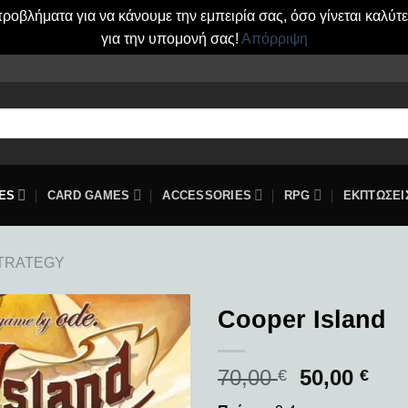
οβλήματα για να κάνουμε την εμπειρία σας, όσο γίνεται καλύτ
για την υπομονή σας!
Απόρριψη
ES
CARD GAMES
ACCESSORIES
RPG
ΕΚΠΤΩΣΕΙ
TRATEGY
Cooper Island
Add to
70,00
50,00
wishlist
€
€