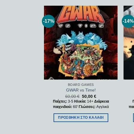
-17%
-14%
Add to
Add to
wishlist
wishlist
 GAMES
BOARD GAMES
f Rum KS Edition
GWAR vs Time!
35,00
€
60,00
€
50,00
€
κία:
10+
Διάρκεια
Παίχτες:
3-5
Ηλικία:
14+
Διάρκεια
′
Γλώσσες:
Αγγλικά
παιχνιδιού:
60'
Γλώσσες:
Αγγλικά
πα
ΣΤΟ ΚΑΛΆΘΙ
ΠΡΟΣΘΉΚΗ ΣΤΟ ΚΑΛΆΘΙ