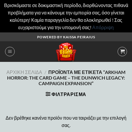
Βρισκόμαστε σε δοκιμαστική περίοδο, διορθώνοντας πιθανά
προβλήματα για να κάνουμε την εμπειρία σας, όσο γίνεται
καλύτερη! Καμία παραγγελία δεν θα ολοκληρωθεί ! Σας
ευχαριστούμε για την υπομονή σας!
Απόρριψη
Μετάβαση
POWERED BY KAISSA PEIRAIUS
στο
περιεχόμενο
ΑΡΧΙΚΉ ΣΕΛΊΔΑ
/
ΠΡΟΪΌΝΤΑ ΜΕ ΕΤΙΚΈΤΑ “ARKHAM
HORROR: THE CARD GAME – THE DUNWICH LEGACY:
CAMPAIGN EXPANSION”
ΦΙΛΤΡΆΡΙΣΜΑ
Δεν βρέθηκε κανένα προϊόν που να ταιριάζει με την επιλογή
σας.