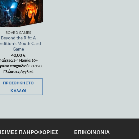
BOARD GAMES
Beyond the Rift: A
rdition’s Mouth Card
Game
40,00
€
Παίχτες:
1-4
Ηλικία:
10+
ρκεια παιχνιδιού:
30-120'
Γλώσσες:
Αγγλικά
ΠΡΟΣΘΉΚΗ ΣΤΟ
ΚΑΛΆΘΙ
ΉΣΙΜΕΣ ΠΛΗΡΟΦΟΡΊΕΣ
ΕΠΙΚΟΙΝΩΝΊΑ