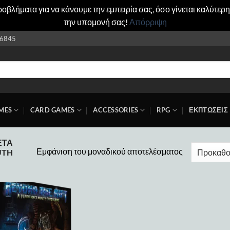
βλήματα για να κάνουμε την εμπειρία σας, όσο γίνεται καλύτερη
την υπομονή σας!
Απόρριψη
6845
MES
CARD GAMES
ACCESSORIES
RPG
ΕΚΠΤΩΣΕΙΣ
ΈΤΑ
Εμφάνιση του μοναδικού αποτελέσματος
UTH
Add to
wishlist