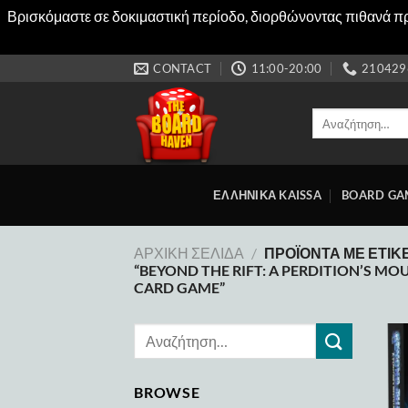
Βρισκόμαστε σε δοκιμαστική περίοδο, διορθώνοντας πιθανά προ
Μετάβαση
CONTACT
11:00-20:00
210429
στο
περιεχόμενο
Αναζήτηση
για:
ΕΛΛΗΝΙΚΑ KAISSA
BOARD GA
ΑΡΧΙΚΉ ΣΕΛΊΔΑ
/
ΠΡΟΪΌΝΤΑ ΜΕ ΕΤΙΚ
“BEYOND THE RIFT: A PERDITION’S MO
CARD GAME”
BROWSE