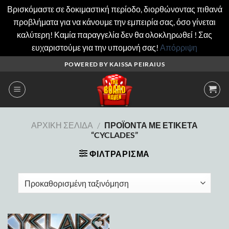
Βρισκόμαστε σε δοκιμαστική περίοδο, διορθώνοντας πιθανά
προβλήματα για να κάνουμε την εμπειρία σας, όσο γίνεται
καλύτερη! Καμία παραγγελία δεν θα ολοκληρωθεί ! Σας
ευχαριστούμε για την υπομονή σας!
Απόρριψη
Μετάβαση
POWERED BY KAISSA PEIRAIUS
στο
περιεχόμενο
ΑΡΧΙΚΉ ΣΕΛΊΔΑ
/
ΠΡΟΪΌΝΤΑ ΜΕ ΕΤΙΚΈΤΑ
“CYCLADES”
ΦΙΛΤΡΆΡΙΣΜΑ