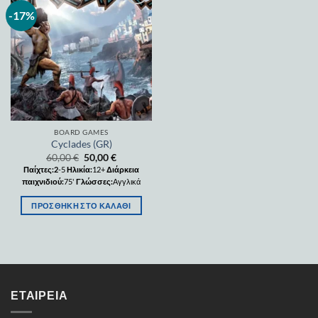
-17%
Add to
wishlist
BOARD GAMES
Cyclades (GR)
60,00
€
50,00
€
Παίχτες:2
-5
Ηλικία:
12+
Διάρκεια
παιχνιδιού:
75'
Γλώσσες:
Αγγλικά
ΠΡΟΣΘΉΚΗ ΣΤΟ ΚΑΛΆΘΙ
ΕΤΑΙΡΕΊΑ