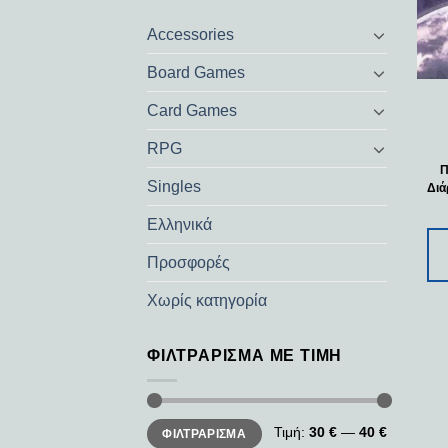
Accessories
Board Games
Card Games
RPG
Π
Singles
Διά
Ελληνικά
Προσφορές
Χωρίς κατηγορία
ΦΙΛΤΡΆΡΙΣΜΑ ΜΕ ΤΙΜΉ
Ελάχιστη
Μέγιστη
Τιμή:
30 €
—
40 €
ΦΙΛΤΡΆΡΙΣΜΑ
τιμή
τιμή