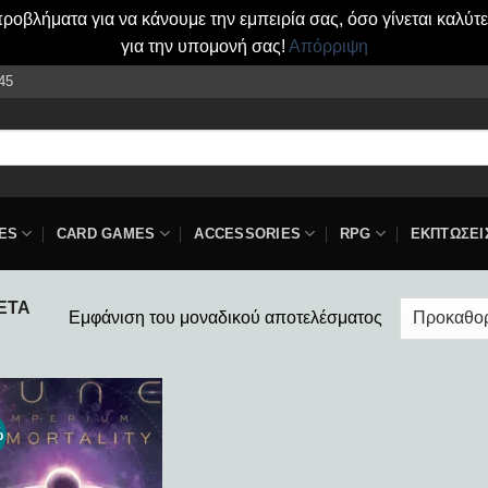
οβλήματα για να κάνουμε την εμπειρία σας, όσο γίνεται καλύτ
για την υπομονή σας!
Απόρριψη
45
ES
CARD GAMES
ACCESSORIES
RPG
ΕΚΠΤΩΣΕΙ
ΈΤΑ
Εμφάνιση του μοναδικού αποτελέσματος
%
Add to
wishlist