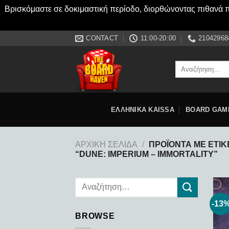
Βρισκόμαστε σε δοκιμαστική περίοδο, διορθώνοντας πιθανά πρ
Μετάβαση
CONTACT
11:00-20:00
21042968
στο
περιεχόμενο
Αναζήτηση
για:
ΕΛΛΗΝΙΚΑ KAISSA
BOARD GAM
ΑΡΧΙΚΉ ΣΕΛΊΔΑ
/
ΠΡΟΪΌΝΤΑ ΜΕ ΕΤΙΚ
“DUNE: IMPERIUM – IMMORTALITY”
-13
BROWSE