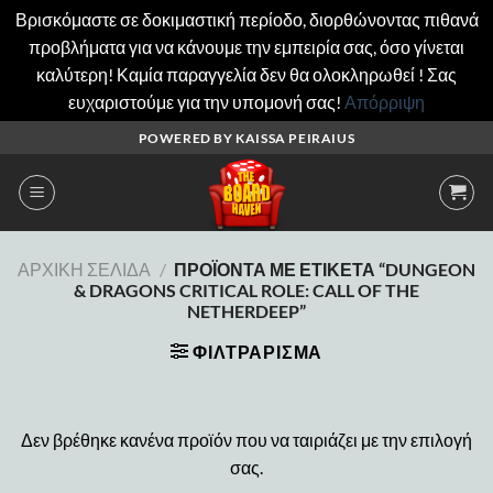
Βρισκόμαστε σε δοκιμαστική περίοδο, διορθώνοντας πιθανά
προβλήματα για να κάνουμε την εμπειρία σας, όσο γίνεται
καλύτερη! Καμία παραγγελία δεν θα ολοκληρωθεί ! Σας
ευχαριστούμε για την υπομονή σας!
Απόρριψη
Μετάβαση
POWERED BY KAISSA PEIRAIUS
στο
περιεχόμενο
ΑΡΧΙΚΉ ΣΕΛΊΔΑ
/
ΠΡΟΪΌΝΤΑ ΜΕ ΕΤΙΚΈΤΑ “DUNGEON
& DRAGONS CRITICAL ROLE: CALL OF THE
NETHERDEEP”
ΦΙΛΤΡΆΡΙΣΜΑ
Δεν βρέθηκε κανένα προϊόν που να ταιριάζει με την επιλογή
σας.