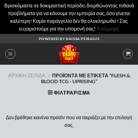
Βρισκόμαστε σε δοκιμαστική περίοδο, διορθώνοντας πιθανά
προβλήματα για να κάνουμε την εμπειρία σας, όσο γίνεται
καλύτερη! Καμία παραγγελία δεν θα ολοκληρωθεί ! Σας
ευχαριστούμε για την υπομονή σας!
Απόρριψη
Μετάβαση
POWERED BY KAISSA PEIRAIUS
στο
περιεχόμενο
ΑΡΧΙΚΉ ΣΕΛΊΔΑ
/
ΠΡΟΪΌΝΤΑ ΜΕ ΕΤΙΚΈΤΑ “FLESH &
BLOOD TCG - UPRISING”
ΦΙΛΤΡΆΡΙΣΜΑ
Δεν βρέθηκε κανένα προϊόν που να ταιριάζει με την επιλογή
σας.