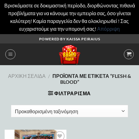
Βρισκόμαστε σε δοκιμαστική περίοδο, διορθώνοντας πιθανά
προβλήματα για να κάνουμε την εμπειρία σας, όσο γίνεται
καλύτερη! Καμία παραγγελία δεν θα ολοκληρωθεί ! Σας
ευχαριστούμε για την υπομονή σας!
Απόρριψη
Μετάβαση
POWERED BY KAISSA PEIRAIUS
στο
περιεχόμενο
ΑΡΧΙΚΉ ΣΕΛΊΔΑ
/
ΠΡΟΪΌΝΤΑ ΜΕ ΕΤΙΚΈΤΑ “FLESH &
BLOOD”
ΦΙΛΤΡΆΡΙΣΜΑ