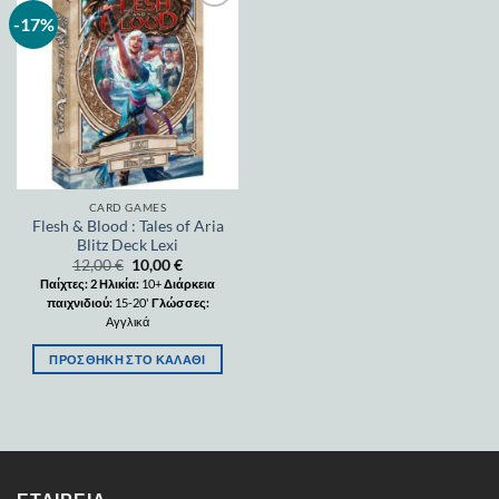
-17%
Add to
wishlist
CARD GAMES
Flesh & Blood : Tales of Aria
Blitz Deck Lexi
12,00
€
10,00
€
Παίχτες: 2
Ηλικία:
10+
Διάρκεια
παιχνιδιού:
15-20'
Γλώσσες:
Αγγλικά
ΠΡΟΣΘΉΚΗ ΣΤΟ ΚΑΛΆΘΙ