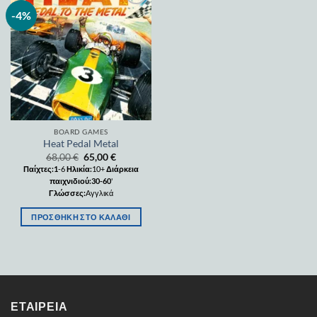
-4%
Add to
wishlist
BOARD GAMES
Heat Pedal Metal
68,00
€
65,00
€
Παίχτες:1
-6
Ηλικία:
10+
Διάρκεια
παιχνιδιού:30-60
'
Γλώσσες:
Αγγλικά
ΠΡΟΣΘΉΚΗ ΣΤΟ ΚΑΛΆΘΙ
ΕΤΑΙΡΕΊΑ