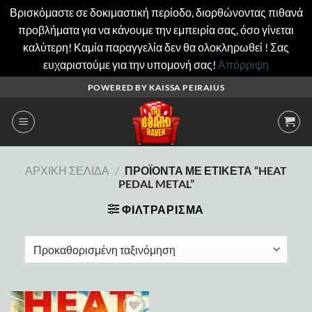
Βρισκόμαστε σε δοκιμαστική περίοδο, διορθώνοντας πιθανά
προβλήματα για να κάνουμε την εμπειρία σας, όσο γίνεται
καλύτερη! Καμία παραγγελία δεν θα ολοκληρωθεί ! Σας
ευχαριστούμε για την υπομονή σας!
Απόρριψη
Μετάβαση
POWERED BY KAISSA PEIRAIUS
στο
περιεχόμενο
ΑΡΧΙΚΉ ΣΕΛΊΔΑ
/
ΠΡΟΪΌΝΤΑ ΜΕ ΕΤΙΚΈΤΑ “HEAT
PEDAL METAL”
ΦΙΛΤΡΆΡΙΣΜΑ