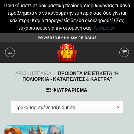
Βρισκόμαστε σε δοκιμαστική περίοδο, διορθώνοντας πιθανά
προβλήματα για να κάνουμε την εμπειρία σας, όσο γίνεται
καλύτερη! Καμία παραγγελία δεν θα ολοκληρωθεί ! Σας
ευχαριστούμε για την υπομονή σας!
Απόρριψη
Μετάβαση
POWERED BY KAISSA PEIRAIUS
στο
περιεχόμενο
ΑΡΧΙΚΉ ΣΕΛΊΔΑ
/
ΠΡΟΪΌΝΤΑ ΜΕ ΕΤΙΚΈΤΑ “Η
ΠΟΛΙΟΡΚΊΑ - ΚΑΤΑΠΈΛΤΕΣ & ΚΆΣΤΡΑ”
ΦΙΛΤΡΆΡΙΣΜΑ