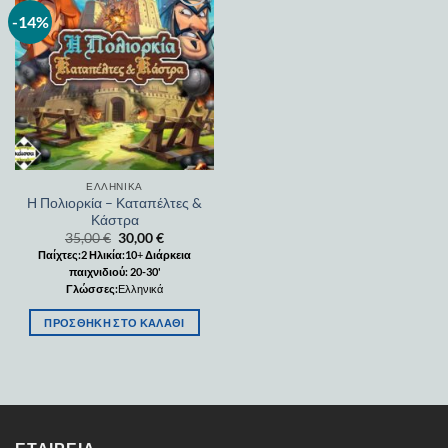
-14%
Add to
wishlist
ΕΛΛΗΝΙΚΆ
Η Πολιορκία – Καταπέλτες &
Κάστρα
35,00
€
30,00
€
Παίχτες:2
Ηλικία:10
+
Διάρκεια
παιχνιδιού: 20-30'
Γλώσσες:
Ελληνικά
ΠΡΟΣΘΉΚΗ ΣΤΟ ΚΑΛΆΘΙ