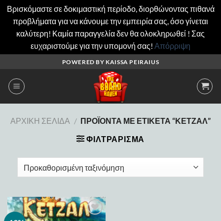
Βρισκόμαστε σε δοκιμαστική περίοδο, διορθώνοντας πιθανά
προβλήματα για να κάνουμε την εμπειρία σας, όσο γίνεται
καλύτερη! Καμία παραγγελία δεν θα ολοκληρωθεί ! Σας
ευχαριστούμε για την υπομονή σας!
Απόρριψη
Μετάβαση
POWERED BY KAISSA PEIRAIUS
στο
περιεχόμενο
ΑΡΧΙΚΉ ΣΕΛΊΔΑ
/
ΠΡΟΪΌΝΤΑ ΜΕ ΕΤΙΚΈΤΑ “ΚΈΤΖΑΛ”
ΦΙΛΤΡΆΡΙΣΜΑ