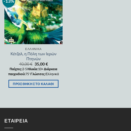
-13%
Add to
wishlist
ΕΛΛΗΝΙΚΆ
Κέτζαλ, η Πόλη των Ιερών
Πτηνών
40,00
€
35,00
€
Παίχτες:
2-5
Ηλικία:
10+
Διάρκεια
παιχνιδιού:
75'
Γλώσσες:
Ελληνικά
ΠΡΟΣΘΉΚΗ ΣΤΟ ΚΑΛΆΘΙ
ΕΤΑΙΡΕΊΑ