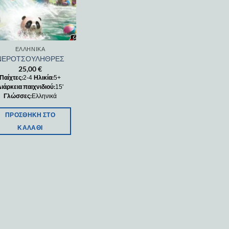
ΕΛΛΗΝΙΚΆ
ΝΕΡΟΤΣΟΥΛΗΘΡΕΣ
25,00
€
Παίχτες:
Ηλικία:
2-4
5+
ιάρκεια παιχνιδιού:
15'
Γλώσσες:
Ελληνικά
ΠΡΟΣΘΉΚΗ ΣΤΟ
ΚΑΛΆΘΙ