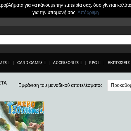
οβλήματα για να κάνουμε την εμπειρία σας, όσο γίνεται καλύτ
για την υπομονή σας!
Απόρριψη
MES
CARD GAMES
ACCESSORIES
RPG
ΕΚΠΤΩΣΕΙΣ
ΈΤΑ
Εμφάνιση του μοναδικού αποτελέσματος
Add to
wishlist