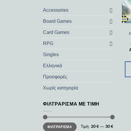
Accessories
Board Games
Card Games
RPG
Δ
Singles
Ελληνικά
Προσφορές
Χωρίς κατηγορία
ΦΙΛΤΡΆΡΙΣΜΑ ΜΕ ΤΙΜΉ
Ελάχιστη
Μέγιστη
20 €
30 €
Τιμή:
—
ΦΙΛΤΡΆΡΙΣΜΑ
τιμή
τιμή