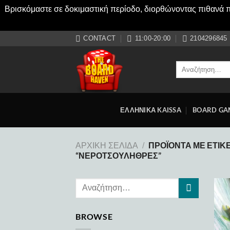
Βρισκόμαστε σε δοκιμαστική περίοδο, διορθώνοντας πιθανά πρ
Μετάβαση
CONTACT
11:00-20:00
2104296845
στο
περιεχόμενο
Αναζήτηση
για:
ΕΛΛΗΝΙΚΑ KAISSA
BOARD GA
ΠΡΟΪΌΝΤΑ ΜΕ ΕΤΙΚ
ΑΡΧΙΚΉ ΣΕΛΊΔΑ
/
“ΝΕΡΟΤΣΟΥΛΗΘΡΕΣ”
BROWSE