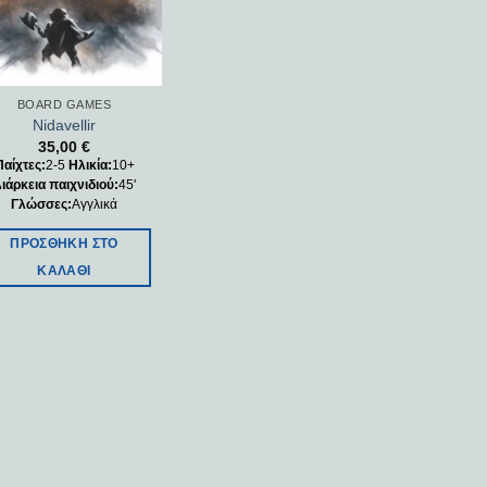
BOARD GAMES
Nidavellir
35,00
€
Παίχτες:
2-5
Ηλικία:
10+
ιάρκεια παιχνιδιού:
45'
Γλώσσες:
Αγγλικά
ΠΡΟΣΘΉΚΗ ΣΤΟ
ΚΑΛΆΘΙ