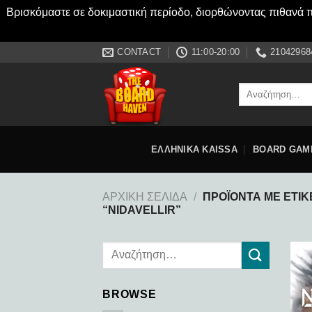
Βρισκόμαστε σε δοκιμαστική περίοδο, διορθώνοντας πιθανά πρ
Μετάβαση
CONTACT
11:00-20:00
21042968
στο
περιεχόμενο
Αναζήτηση
για:
ΕΛΛΗΝΙΚΑ KAISSA
BOARD GAM
ΑΡΧΙΚΉ ΣΕΛΊΔΑ
/
ΠΡΟΪΌΝΤΑ ΜΕ ΕΤΙΚ
“NIDAVELLIR”
BROWSE