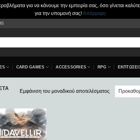
οβλήματα για να κάνουμε την εμπειρία σας, όσο γίνεται καλύτ
για την υπομονή σας!
Απόρριψη
45
ES
CARD GAMES
ACCESSORIES
RPG
ΕΚΠΤΩΣΕΙ
ΈΤΑ
Εμφάνιση του μοναδικού αποτελέσματος
Add to
wishlist