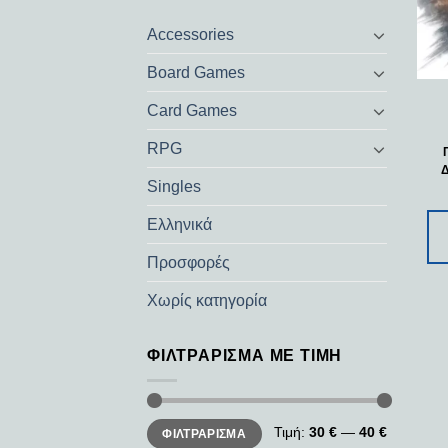
Accessories
Board Games
Card Games
RPG
Δ
Singles
Ελληνικά
Προσφορές
Χωρίς κατηγορία
ΦΙΛΤΡΆΡΙΣΜΑ ΜΕ ΤΙΜΉ
Ελάχιστη
Μέγιστη
Τιμή:
30 €
—
40 €
ΦΙΛΤΡΆΡΙΣΜΑ
τιμή
τιμή