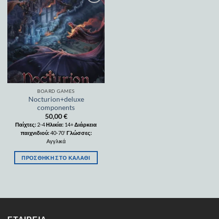
Add to
wishlist
BOARD GAMES
Nocturion+deluxe
components
50,00
€
Παίχτες:
2-4
Ηλικία:
14+
Διάρκεια
παιχνιδιού:
40-70'
Γλώσσες:
Αγγλικά
ΠΡΟΣΘΉΚΗ ΣΤΟ ΚΑΛΆΘΙ