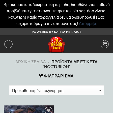
Βρισκόμαστε σε δοκιμαστική περίοδο, διορθώνοντας πιθανά
προβλήματα για να κάνουμε την εμπειρία σας, όσο γίνεται
καλύτερη! Καμία παραγγελία δεν θα ολοκληρωθεί ! Σας
ευχαριστούμε για την υπομονή σας!
Απόρριψη
Μετάβαση
POWERED BY KAISSA PEIRAIUS
στο
περιεχόμενο
ΑΡΧΙΚΉ ΣΕΛΊΔΑ
/
ΠΡΟΪΌΝΤΑ ΜΕ ΕΤΙΚΈΤΑ
“NOCTURION”
ΦΙΛΤΡΆΡΙΣΜΑ