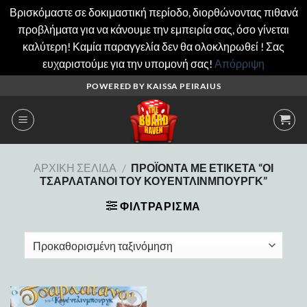
Βρισκόμαστε σε δοκιμαστική περίοδο, διορθώνοντας πιθανά
προβλήματα για να κάνουμε την εμπειρία σας, όσο γίνεται
καλύτερη! Καμία παραγγελία δεν θα ολοκληρωθεί ! Σας
ευχαριστούμε για την υπομονή σας!
Απόρριψη
Μετάβαση
POWERED BY KAISSA PEIRAIUS
στο
περιεχόμενο
ΑΡΧΙΚΉ ΣΕΛΊΔΑ
/
ΠΡΟΪΌΝΤΑ ΜΕ ΕΤΙΚΈΤΑ “ΟΙ
ΤΣΑΡΛΑΤΆΝΟΙ ΤΟΥ ΚΟΥΈΝΤΛΙΝΜΠΟΥΡΓΚ”
ΦΙΛΤΡΆΡΙΣΜΑ