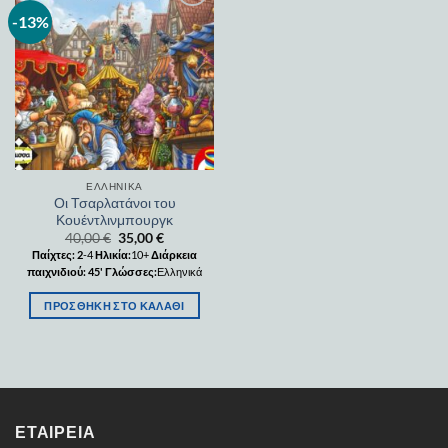
-13%
Add to
wishlist
ΕΛΛΗΝΙΚΆ
Οι Τσαρλατάνοι του
Κουέντλινμπουργκ
40,00
€
35,00
€
Παίχτες: 2
-4
Ηλικία:
10+
Διάρκεια
παιχνιδιού: 45
'
Γλώσσες:
Ελληνικά
ΠΡΟΣΘΉΚΗ ΣΤΟ ΚΑΛΆΘΙ
ΕΤΑΙΡΕΊΑ