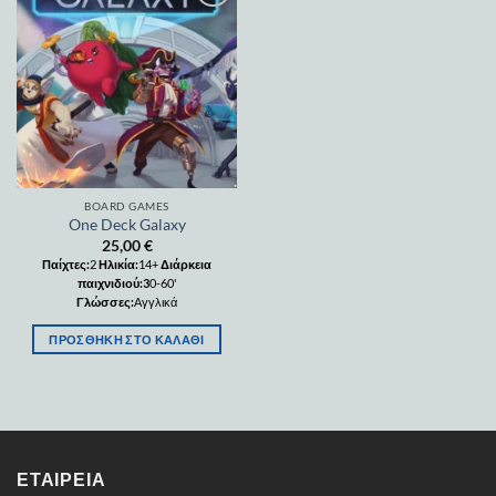
Add to
wishlist
BOARD GAMES
One Deck Galaxy
25,00
€
Παίχτες:
2
Ηλικία:
14+
Διάρκεια
παιχνιδιού:3
0-60'
Γλώσσες:
Αγγλικά
ΠΡΟΣΘΉΚΗ ΣΤΟ ΚΑΛΆΘΙ
ΕΤΑΙΡΕΊΑ