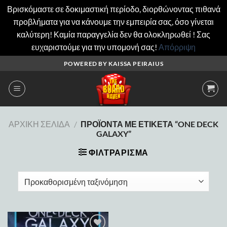
Βρισκόμαστε σε δοκιμαστική περίοδο, διορθώνοντας πιθανά
προβλήματα για να κάνουμε την εμπειρία σας, όσο γίνεται
καλύτερη! Καμία παραγγελία δεν θα ολοκληρωθεί ! Σας
ευχαριστούμε για την υπομονή σας!
Απόρριψη
Μετάβαση
POWERED BY KAISSA PEIRAIUS
στο
περιεχόμενο
ΑΡΧΙΚΉ ΣΕΛΊΔΑ
/
ΠΡΟΪΌΝΤΑ ΜΕ ΕΤΙΚΈΤΑ “ONE DECK
GALAXY”
ΦΙΛΤΡΆΡΙΣΜΑ