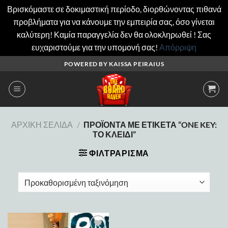
Βρισκόμαστε σε δοκιμαστική περίοδο, διορθώνοντας πιθανά
προβλήματα για να κάνουμε την εμπειρία σας, όσο γίνεται
καλύτερη! Καμία παραγγελία δεν θα ολοκληρωθεί ! Σας
ευχαριστούμε για την υπομονή σας!
Απόρριψη
Μετάβαση
POWERED BY KAISSA PEIRAIUS
στο
περιεχόμενο
ΑΡΧΙΚΉ ΣΕΛΊΔΑ
/
ΠΡΟΪΌΝΤΑ ΜΕ ΕΤΙΚΈΤΑ “ONE KEY:
ΤΟ ΚΛΕΙΔΊ”
ΦΙΛΤΡΆΡΙΣΜΑ