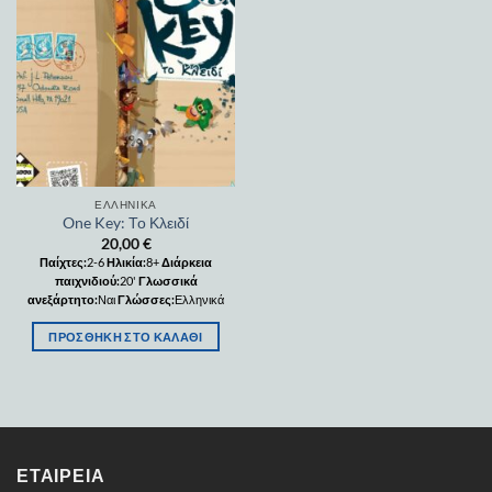
Add to
wishlist
ΕΛΛΗΝΙΚΆ
One Key: Το Κλειδί
20,00
€
Παίχτες:
2-6
Ηλικία:
8+
Διάρκεια
παιχνιδιού:
20'
Γλωσσικά
ανεξάρτητο:
Ναι
Γλώσσες:
Ελληνικά
ΠΡΟΣΘΉΚΗ ΣΤΟ ΚΑΛΆΘΙ
ΕΤΑΙΡΕΊΑ