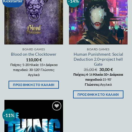
-14%
Add to
Add to
Kickstarter
wishlist
wishlist
BOARD GAMES
BOARD GAMES
Human Punishment: Social
Blood on the Clocktower
Deduction 2.0+project hell
110,00
€
Gate
Παίχτες: 5-20 Ηλικία: 15+ Διάρκεια
35,00
€
30,00
€
παιχνιδιού: 30-120' Γλώσσες:
Παίχτες:4
-16
Ηλικία:10
+
Διάρκεια
Αγγλικά
παιχνιδιού:
15-90'
Γλώσσες:
Αγγλικά
ΠΡΟΣΘΉΚΗ ΣΤΟ ΚΑΛΆΘΙ
ΠΡΟΣΘΉΚΗ ΣΤΟ ΚΑΛΆΘΙ
-11%
Add to
wishlist