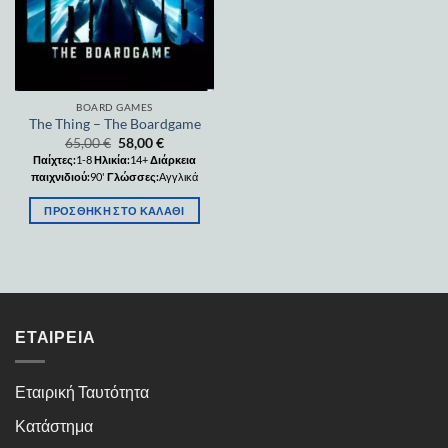
BOARD GAMES
The Thing – The Boardgame
65,00
€
58,00
€
Παίχτες:
1-8
Ηλικία:
14+
Διάρκεια
παιχνιδιού:
90'
Γλώσσες:
Αγγλικά
ΠΡΟΣΘΉΚΗ ΣΤΟ ΚΑΛΆΘΙ
ΕΤΑΙΡΕΊΑ
Εταιρική Ταυτότητα
Κατάστημα