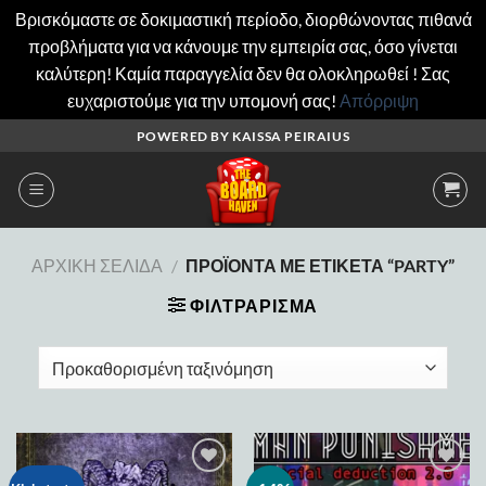
Βρισκόμαστε σε δοκιμαστική περίοδο, διορθώνοντας πιθανά
προβλήματα για να κάνουμε την εμπειρία σας, όσο γίνεται
καλύτερη! Καμία παραγγελία δεν θα ολοκληρωθεί ! Σας
ευχαριστούμε για την υπομονή σας!
Απόρριψη
Μετάβαση
POWERED BY KAISSA PEIRAIUS
στο
περιεχόμενο
ΑΡΧΙΚΉ ΣΕΛΊΔΑ
/
ΠΡΟΪΌΝΤΑ ΜΕ ΕΤΙΚΈΤΑ “PARTY”
ΦΙΛΤΡΆΡΙΣΜΑ