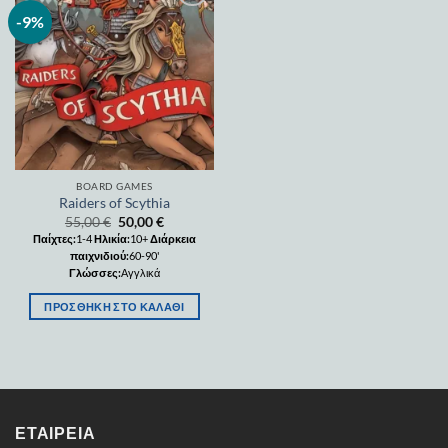
-9%
Add to
wishlist
BOARD GAMES
Raiders of Scythia
55,00
€
50,00
€
Παίχτες:
1-4
Ηλικία:
10+
Διάρκεια
παιχνιδιού:
60-90'
Γλώσσες:
Αγγλικά
ΠΡΟΣΘΉΚΗ ΣΤΟ ΚΑΛΆΘΙ
ΕΤΑΙΡΕΊΑ