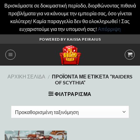
Βρισκόμαστε σε δοκιμαστική περίοδο, διορθώνοντας πιθανά
προβλήματα για να κάνουμε την εμπειρία σας, όσο γίνεται
καλύτερη! Καμία παραγγελία δεν θα ολοκληρωθεί ! Σας
ευχαριστούμε για την υπομονή σας!
Απόρριψη
Μετάβαση
POWERED BY KAISSA PEIRAIUS
στο
περιεχόμενο
ΑΡΧΙΚΉ ΣΕΛΊΔΑ
/
ΠΡΟΪΌΝΤΑ ΜΕ ΕΤΙΚΈΤΑ “RAIDERS
OF SCYTHIA”
ΦΙΛΤΡΆΡΙΣΜΑ