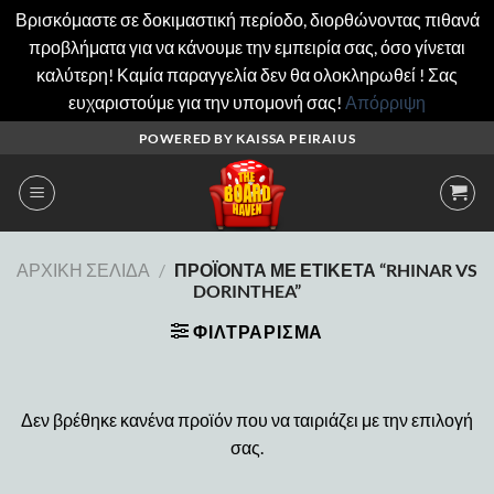
Βρισκόμαστε σε δοκιμαστική περίοδο, διορθώνοντας πιθανά
προβλήματα για να κάνουμε την εμπειρία σας, όσο γίνεται
καλύτερη! Καμία παραγγελία δεν θα ολοκληρωθεί ! Σας
ευχαριστούμε για την υπομονή σας!
Απόρριψη
Μετάβαση
POWERED BY KAISSA PEIRAIUS
στο
περιεχόμενο
ΑΡΧΙΚΉ ΣΕΛΊΔΑ
/
ΠΡΟΪΌΝΤΑ ΜΕ ΕΤΙΚΈΤΑ “RHINAR VS
DORINTHEA”
ΦΙΛΤΡΆΡΙΣΜΑ
Δεν βρέθηκε κανένα προϊόν που να ταιριάζει με την επιλογή
σας.