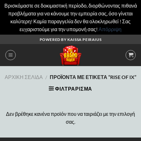
Βρισκόμαστε σε δοκιμαστική περίοδο, διορθώνοντας πιθανά
προβλήματα για να κάνουμε την εμπειρία σας, όσο γίνεται
καλύτερη! Καμία παραγγελία δεν θα ολοκληρωθεί ! Σας
ευχαριστούμε για την υπομονή σας!
Απόρριψη
Μετάβαση
POWERED BY KAISSA PEIRAIUS
στο
περιεχόμενο
ΑΡΧΙΚΉ ΣΕΛΊΔΑ
/
ΠΡΟΪΌΝΤΑ ΜΕ ΕΤΙΚΈΤΑ “RISE OF IX”
ΦΙΛΤΡΆΡΙΣΜΑ
Δεν βρέθηκε κανένα προϊόν που να ταιριάζει με την επιλογή
σας.