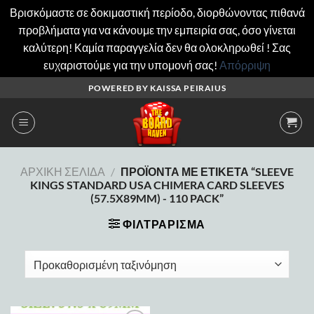
Βρισκόμαστε σε δοκιμαστική περίοδο, διορθώνοντας πιθανά
προβλήματα για να κάνουμε την εμπειρία σας, όσο γίνεται
καλύτερη! Καμία παραγγελία δεν θα ολοκληρωθεί ! Σας
ευχαριστούμε για την υπομονή σας!
Απόρριψη
Μετάβαση
POWERED BY KAISSA PEIRAIUS
στο
περιεχόμενο
ΑΡΧΙΚΉ ΣΕΛΊΔΑ
/
ΠΡΟΪΌΝΤΑ ΜΕ ΕΤΙΚΈΤΑ “SLEEVE
KINGS STANDARD USA CHIMERA CARD SLEEVES
(57.5X89MM) - 110 PACK”
ΦΙΛΤΡΆΡΙΣΜΑ