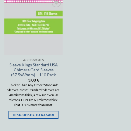
Add to
wishlist
ACCESSORIES
Sleeve Kings Standard USA
Chimera Card Sleeves
(57.5x89mm) – 110 Pack
3,00
€
Thicker Than Any Other “Standard”
Sleeves-Most “Standard” Sleeves are
40 microns thick, a few are even 50
microns. Ours are 60-microns thick!
That is 50% more than most!
ΠΡΟΣΘΉΚΗ ΣΤΟ ΚΑΛΆΘΙ