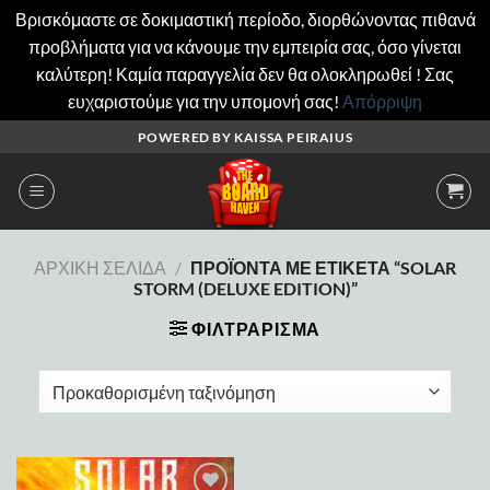
Βρισκόμαστε σε δοκιμαστική περίοδο, διορθώνοντας πιθανά
προβλήματα για να κάνουμε την εμπειρία σας, όσο γίνεται
καλύτερη! Καμία παραγγελία δεν θα ολοκληρωθεί ! Σας
ευχαριστούμε για την υπομονή σας!
Απόρριψη
Μετάβαση
POWERED BY KAISSA PEIRAIUS
στο
περιεχόμενο
ΑΡΧΙΚΉ ΣΕΛΊΔΑ
/
ΠΡΟΪΌΝΤΑ ΜΕ ΕΤΙΚΈΤΑ “SOLAR
STORM (DELUXE EDITION)”
ΦΙΛΤΡΆΡΙΣΜΑ