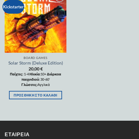
Add to
Kickstarter
wishlist
BOARD GAMES
Solar Storm (Deluxe Edition)
20,00
€
Παίχτες:
1-4
Ηλικία:
10+
Διάρκεια
παιχνιδιού:
30-60'
Γλώσσες:
Αγγλικά
ΠΡΟΣΘΉΚΗ ΣΤΟ ΚΑΛΆΘΙ
ΕΤΑΙΡΕΊΑ