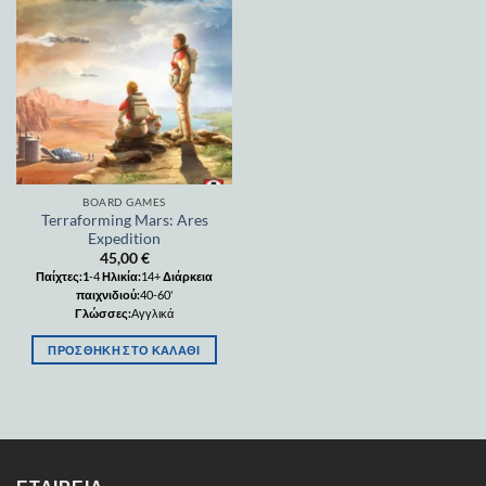
Add to
wishlist
BOARD GAMES
Terraforming Mars: Ares
Expedition
45,00
€
Παίχτες:1
-4
Ηλικία:
14+
Διάρκεια
παιχνιδιού:
40-60'
Γλώσσες:
Αγγλικά
ΠΡΟΣΘΉΚΗ ΣΤΟ ΚΑΛΆΘΙ