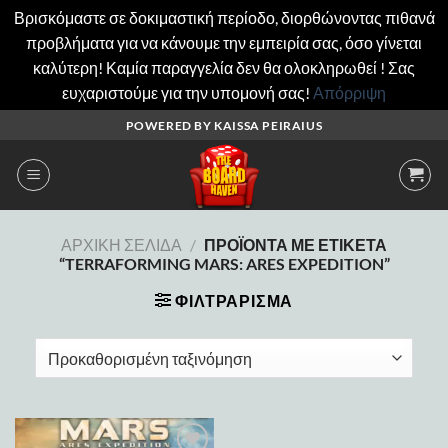
Βρισκόμαστε σε δοκιμαστική περίοδο, διορθώνοντας πιθανά
προβλήματα για να κάνουμε την εμπειρία σας, όσο γίνεται
καλύτερη! Καμία παραγγελία δεν θα ολοκληρωθεί ! Σας
ευχαριστούμε για την υπομονή σας!
Απόρριψη
Μετάβαση
POWERED BY KAISSA PEIRAIUS
στο
περιεχόμενο
ΑΡΧΙΚΉ ΣΕΛΊΔΑ
/
ΠΡΟΪΌΝΤΑ ΜΕ ΕΤΙΚΈΤΑ
“TERRAFORMING MARS: ARES EXPEDITION”
ΦΙΛΤΡΆΡΙΣΜΑ