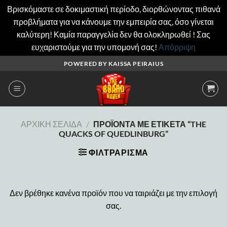
Βρισκόμαστε σε δοκιμαστική περίοδο, διορθώνοντας πιθανά
προβλήματα για να κάνουμε την εμπειρία σας, όσο γίνεται
καλύτερη! Καμία παραγγελία δεν θα ολοκληρωθεί ! Σας
ευχαριστούμε για την υπομονή σας!
Απόρριψη
Μετάβαση
POWERED BY KAISSA PEIRAIUS
στο
περιεχόμενο
ΑΡΧΙΚΉ ΣΕΛΊΔΑ
/
ΠΡΟΪΌΝΤΑ ΜΕ ΕΤΙΚΈΤΑ “THE
QUACKS OF QUEDLINBURG”
ΦΙΛΤΡΆΡΙΣΜΑ
Δεν βρέθηκε κανένα προϊόν που να ταιριάζει με την επιλογή
σας.