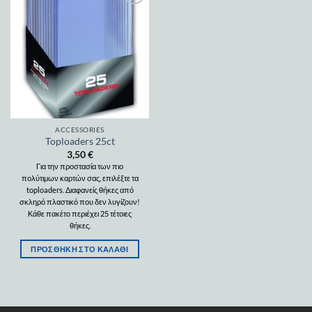
Add to
wishlist
ACCESSORIES
Toploaders 25ct
3,50
€
Για την προστασία των πιο
πολύτιμων καρτών σας, επιλέξτε τα
toploaders. Διαφανείς θήκες από
σκληρό πλαστικό που δεν λυγίζουν!
Κάθε πακέτο περιέχει 25 τέτοιες
θήκες.
ΠΡΟΣΘΉΚΗ ΣΤΟ ΚΑΛΆΘΙ