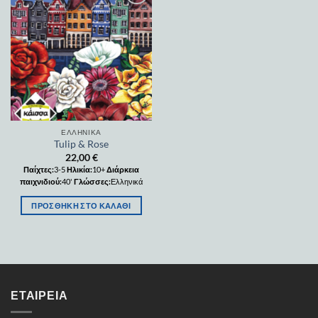
Add to
wishlist
ΕΛΛΗΝΙΚΆ
Tulip & Rose
22,00
€
Παίχτες:
3-5
Ηλικία:
10+
Διάρκεια
παιχνιδιού:
40'
Γλώσσες:
Ελληνικά
ΠΡΟΣΘΉΚΗ ΣΤΟ ΚΑΛΆΘΙ
ΕΤΑΙΡΕΊΑ