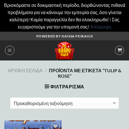
Βρισκόμαστε σε δοκιμαστική περίοδο, διορθώνοντας πιθανά
προβλήματα για να κάνουμε την εμπειρία σας, όσο γίνεται
καλύτερη! Καμία παραγγελία δεν θα ολοκληρωθεί ! Σας
ευχαριστούμε για την υπομονή σας!
Απόρριψη
Μετάβαση
POWERED BY KAISSA PEIRAIUS
στο
περιεχόμενο
ΑΡΧΙΚΉ ΣΕΛΊΔΑ
/
ΠΡΟΪΌΝΤΑ ΜΕ ΕΤΙΚΈΤΑ “TULIP &
ROSE”
ΦΙΛΤΡΆΡΙΣΜΑ