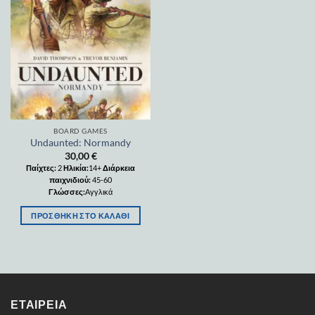
Add to
wishlist
BOARD GAMES
Undaunted: Normandy
30,00
€
Παίχτες:
2
Ηλικία:
14+
Διάρκεια
παιχνιδιού:
45-60
Γλώσσες:
Αγγλικά
ΠΡΟΣΘΉΚΗ ΣΤΟ ΚΑΛΆΘΙ
ΕΤΑΙΡΕΊΑ