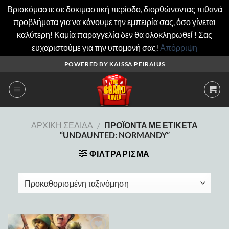
Βρισκόμαστε σε δοκιμαστική περίοδο, διορθώνοντας πιθανά
προβλήματα για να κάνουμε την εμπειρία σας, όσο γίνεται
καλύτερη! Καμία παραγγελία δεν θα ολοκληρωθεί ! Σας
ευχαριστούμε για την υπομονή σας!
Απόρριψη
Μετάβαση
POWERED BY KAISSA PEIRAIUS
στο
περιεχόμενο
ΑΡΧΙΚΉ ΣΕΛΊΔΑ
/
ΠΡΟΪΌΝΤΑ ΜΕ ΕΤΙΚΈΤΑ
“UNDAUNTED: NORMANDY”
ΦΙΛΤΡΆΡΙΣΜΑ