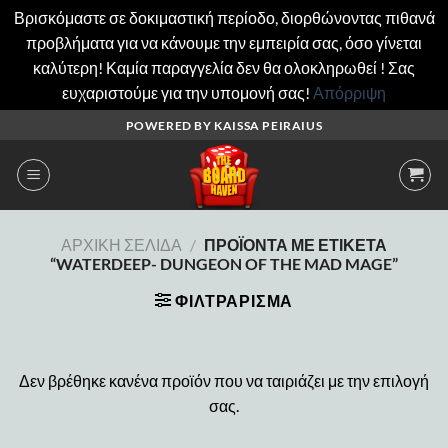
Βρισκόμαστε σε δοκιμαστική περίοδο, διορθώνοντας πιθανά
προβλήματα για να κάνουμε την εμπειρία σας, όσο γίνεται
καλύτερη! Καμία παραγγελία δεν θα ολοκληρωθεί ! Σας
ευχαριστούμε για την υπομονή σας!
Απόρριψη
Μετάβαση
POWERED BY KAISSA PEIRAIUS
στο
περιεχόμενο
ΑΡΧΙΚΉ ΣΕΛΊΔΑ
/
ΠΡΟΪΌΝΤΑ ΜΕ ΕΤΙΚΈΤΑ
“WATERDEEP- DUNGEON OF THE MAD MAGE”
ΦΙΛΤΡΆΡΙΣΜΑ
Δεν βρέθηκε κανένα προϊόν που να ταιριάζει με την επιλογή
σας.