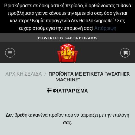
Βρισκόμαστε σε δοκιμαστική περίοδο, διορθώνοντας πιθανά
προβλήματα για να κάνουμε την εμπειρία σας, όσο γίνεται
καλύτερη! Καμία παραγγελία δεν θα ολοκληρωθεί ! Σας
ευχαριστούμε για την υπομονή σας!
Απόρριψη
Μετάβαση
POWERED BY KAISSA PEIRAIUS
στο
περιεχόμενο
ΑΡΧΙΚΉ ΣΕΛΊΔΑ
/
ΠΡΟΪΌΝΤΑ ΜΕ ΕΤΙΚΈΤΑ “WEATHER
MACHINE”
ΦΙΛΤΡΆΡΙΣΜΑ
Δεν βρέθηκε κανένα προϊόν που να ταιριάζει με την επιλογή
σας.