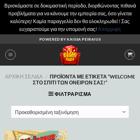
Βρισκόμαστε σε δοκιμαστική περίοδο, διορθώνοντας πιθανά
προβλήματα για να κάνουμε την εμπειρία σας, όσο γίνεται
καλύτερη! Καμία παραγγελία δεν θα ολοκληρωθεί ! Σας
ευχαριστούμε για την υπομονή σας!
Απόρριψη
Μετάβαση
POWERED BY KAISSA PEIRAIUS
στο
περιεχόμενο
ΑΡΧΙΚΉ ΣΕΛΊΔΑ
/
ΠΡΟΪΌΝΤΑ ΜΕ ΕΤΙΚΈΤΑ “WELCOME
ΣΤΟ ΣΠΊΤΙ ΤΩΝ ΟΝΕΊΡΩΝ ΣΑΣ!”
ΦΙΛΤΡΆΡΙΣΜΑ