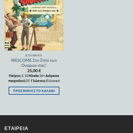
Add to
wishlist
ΕΛΛΗΝΙΚΆ
WELCOME Στο Σπίτι των
Ονείρων σας!
25,00
€
Παίχτες:
1-10
Ηλικία:
10+
Διάρκεια
παιχνιδιού:
25'
Γλώσσες:
Ελληνικά
ΠΡΟΣΘΉΚΗ ΣΤΟ ΚΑΛΆΘΙ
ΕΤΑΙΡΕΊΑ