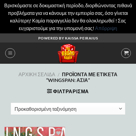
Βρισκόμαστε σε δοκιμαστική περίοδο, διορθώνοντας πιθανά
προβλήματα για να κάνουμε την εμπειρία σας, όσο γίνεται
καλύτερη! Καμία παραγγελία δεν θα ολοκληρωθεί ! Σας
ευχαριστούμε για την υπομονή σας!
Απόρριψη
Μετάβαση
POWERED BY KAISSA PEIRAIUS
στο
περιεχόμενο
ΑΡΧΙΚΉ ΣΕΛΊΔΑ
/
ΠΡΟΪΌΝΤΑ ΜΕ ΕΤΙΚΈΤΑ
“WINGSPAN: ΑΣΊΑ”
ΦΙΛΤΡΆΡΙΣΜΑ