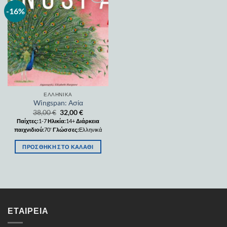
-16%
Add to
wishlist
ΕΛΛΗΝΙΚΆ
Wingspan: Ασία
38,00
€
32,00
€
Παίχτες:
1-7
Ηλικία:
14+
Διάρκεια
παιχνιδιού:
70'
Γλώσσες:
Ελληνικά
ΠΡΟΣΘΉΚΗ ΣΤΟ ΚΑΛΆΘΙ
ΕΤΑΙΡΕΊΑ