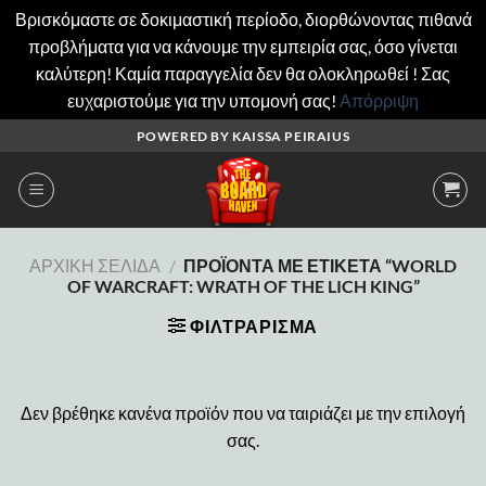
Βρισκόμαστε σε δοκιμαστική περίοδο, διορθώνοντας πιθανά
προβλήματα για να κάνουμε την εμπειρία σας, όσο γίνεται
καλύτερη! Καμία παραγγελία δεν θα ολοκληρωθεί ! Σας
ευχαριστούμε για την υπομονή σας!
Απόρριψη
Μετάβαση
POWERED BY KAISSA PEIRAIUS
στο
περιεχόμενο
ΑΡΧΙΚΉ ΣΕΛΊΔΑ
/
ΠΡΟΪΌΝΤΑ ΜΕ ΕΤΙΚΈΤΑ “WORLD
OF WARCRAFT: WRATH OF THE LICH KING”
ΦΙΛΤΡΆΡΙΣΜΑ
Δεν βρέθηκε κανένα προϊόν που να ταιριάζει με την επιλογή
σας.