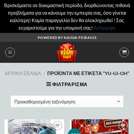
Βρισκόμαστε σε δοκιμαστική περίοδο, διορθώνοντας πιθανά
προβλήματα για να κάνουμε την εμπειρία σας, όσο γίνεται
καλύτερη! Καμία παραγγελία δεν θα ολοκληρωθεί ! Σας
ευχαριστούμε για την υπομονή σας!
Απόρριψη
Μετάβαση
POWERED BY KAISSA PEIRAIUS
στο
περιεχόμενο
ΑΡΧΙΚΉ ΣΕΛΊΔΑ
/
ΠΡΟΪΌΝΤΑ ΜΕ ΕΤΙΚΈΤΑ “YU-GI-OH”
ΦΙΛΤΡΆΡΙΣΜΑ