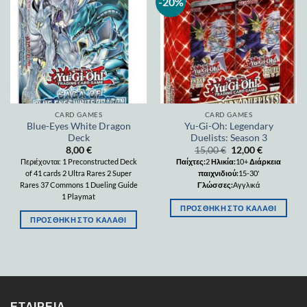
-20%
Add to
Add to
wishlist
wishlist
CARD GAMES
CARD GAMES
Blue-Eyes White Dragon
Yu-Gi-Oh: Legendary
Deck
Duelists: Season 3
8,00
€
15,00
€
12,00
€
Περιέχονται: 1 Preconstructed Deck
Παίχτες:
2
Ηλικία:
10+
Διάρκεια
of 41 cards 2 Ultra Rares 2 Super
παιχνιδιού:
15-30'
Rares 37 Commons 1 Dueling Guide
Γλώσσες:
Αγγλικά
1 Playmat
ΠΡΟΣΘΉΚΗ ΣΤΟ ΚΑΛΆΘΙ
ΠΡΟΣΘΉΚΗ ΣΤΟ ΚΑΛΆΘΙ
ΕΤΑΙΡΕΊΑ