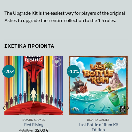
The Upgrade Kit is the easiest way for players of the original
Ashes to upgrade their entire collection to the 1.5 rules.
ΣΧΕΤΙΚΆ ΠΡΟΪΌΝΤΑ
-20%
-13%
Add to
Add to
wishlist
wishlist
BOARD GAMES
BOARD GAMES
Last Bottle of Rum KS
Red Rising
Edition
40,00
€
32,00
€