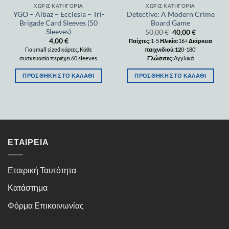
ΧΩΡΊΣ ΚΑΤΗΓΟΡΊΑ
ΧΩΡΊΣ ΚΑΤΗΓΟΡΊΑ
YGO – Albaz – Ecclesia – Tri-
Detective: A Modern Crime
Brigade Card Sleeves (50
Board Game
Sleeves)
50,00
€
40,00
€
4,00
€
Παίχτες:
1-5
Ηλικία:
16+
Διάρκεια
Για small sized κάρτες. Κάθε
παιχνιδιού:12
0-180'
συσκευασία περιέχει 60 sleeves.
Γλώσσες:
Αγγλικά
ΠΡΟΣΘΉΚΗ ΣΤΟ ΚΑΛΆΘΙ
ΠΡΟΣΘΉΚΗ ΣΤΟ ΚΑΛΆΘΙ
ΕΤΑΙΡΕΊΑ
Εταιρική Ταυτότητα
Κατάστημα
Φόρμα Επικοινωνίας