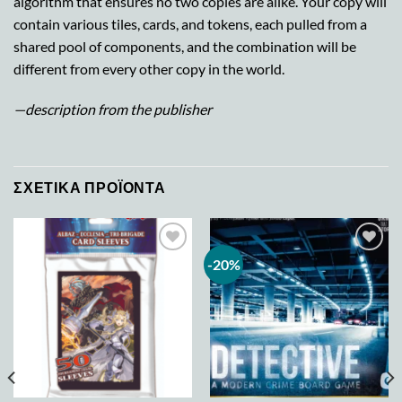
algorithm that ensures no two copies are alike. Your copy will
contain various tiles, cards, and tokens, each pulled from a
shared pool of components, and the combination will be
different from every other copy in the world.
—description from the publisher
ΣΧΕΤΙΚΆ ΠΡΟΪΌΝΤΑ
-20%
Add to
Add to
wishlist
wishlist