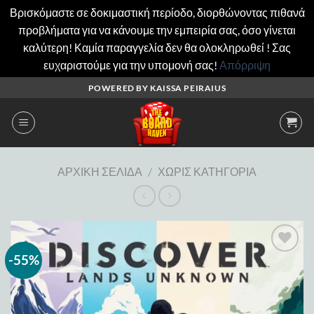
Βρισκόμαστε σε δοκιμαστική περίοδο, διορθώνοντας πιθανά
προβλήματα για να κάνουμε την εμπειρία σας, όσο γίνεται
καλύτερη! Καμία παραγγελία δεν θα ολοκληρωθεί ! Σας
ευχαριστούμε για την υπομονή σας!
Απόρριψη
Μετάβαση
POWERED BY KAISSA PEIRAIUS
στο
περιεχόμενο
ΑΡΧΙΚΉ ΣΕΛΊΔΑ
/
ΧΩΡΊΣ ΚΑΤΗΓΟΡΊΑ
-55%
Add to
wishlist