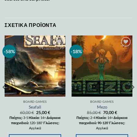
ΣΧΕΤΙΚΆ ΠΡΟΪΌΝΤΑ
-58%
-18%
Add to
Add to
wishlist
wishlist
BOARD GAMES
BOARD GAMES
Seafall
Mezo
60,00
€
25,00
€
85,00
€
70,00
€
Παίχτες:
3-5
Ηλικία:
14+
Διάρκεια
Παίχτες:
2-4
Ηλικία:
14+
Διάρκεια
παιχνιδιού:
120-180'
Γλώσσες:
παιχνιδιού: 90-120
′
Γλώσσες:
Αγγλικά
Αγγλικά