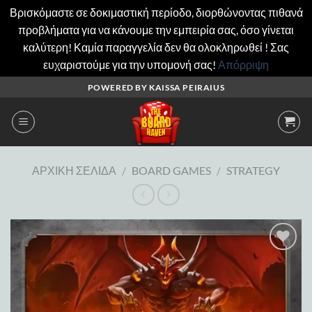
Βρισκόμαστε σε δοκιμαστική περίοδο, διορθώνοντας πιθανά
προβλήματα για να κάνουμε την εμπειρία σας, όσο γίνεται
καλύτερη! Καμία παραγγελία δεν θα ολοκληρωθεί ! Σας
ευχαριστούμε για την υπομονή σας!
Απόρριψη
Μετάβαση
POWERED BY KAISSA PEIRAIUS
στο
περιεχόμενο
ΑΡΧΙΚΉ ΣΕΛΊΔΑ
/
BOARD GAMES
/
STRATEGY
Add to
wishlist