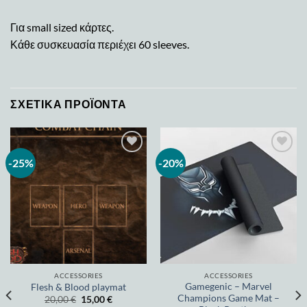
Για small sized κάρτες.
Κάθε συσκευασία περιέχει 60 sleeves.
ΣΧΕΤΙΚΆ ΠΡΟΪΌΝΤΑ
-25%
-20%
Add to
Add to
wishlist
wishlist
ACCESSORIES
ACCESSORIES
Gamegenic – Marvel
Flesh & Blood playmat
Champions Game Mat –
20,00
€
15,00
€