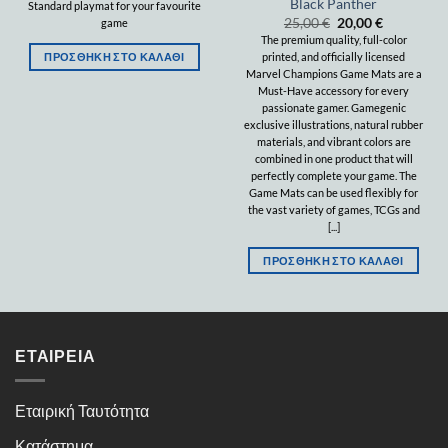
Black Panther
Standard playmat for your favourite
25,00
€
20,00
€
game
The premium quality, full-color
printed, and officially licensed
ΠΡΟΣΘΉΚΗ ΣΤΟ ΚΑΛΆΘΙ
Marvel Champions Game Mats are a
Must-Have accessory for every
passionate gamer. Gamegenic
exclusive illustrations, natural rubber
materials, and vibrant colors are
combined in one product that will
perfectly complete your game. The
Game Mats can be used flexibly for
the vast variety of games, TCGs and
[...]
ΠΡΟΣΘΉΚΗ ΣΤΟ ΚΑΛΆΘΙ
ΕΤΑΙΡΕΊΑ
Εταιρική Ταυτότητα
Κατάστημα