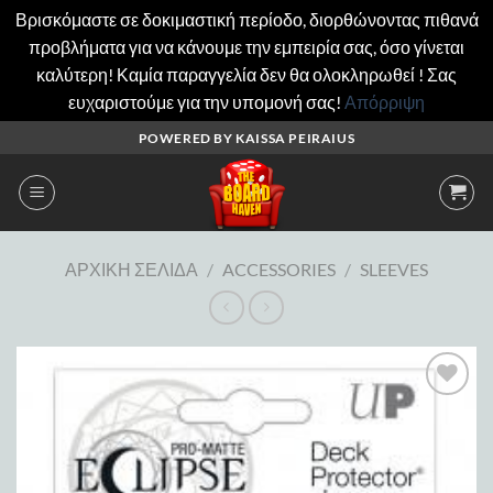
Βρισκόμαστε σε δοκιμαστική περίοδο, διορθώνοντας πιθανά
προβλήματα για να κάνουμε την εμπειρία σας, όσο γίνεται
καλύτερη! Καμία παραγγελία δεν θα ολοκληρωθεί ! Σας
ευχαριστούμε για την υπομονή σας!
Απόρριψη
Μετάβαση
POWERED BY KAISSA PEIRAIUS
στο
περιεχόμενο
ΑΡΧΙΚΉ ΣΕΛΊΔΑ
/
ACCESSORIES
/
SLEEVES
Add to
wishlist