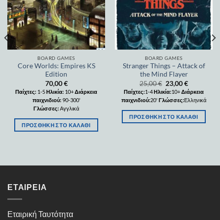
BOARD GAMES
BOARD GAMES
Core Worlds: Empires KS
Stranger Things – Attack of
Edition
the Mind Flayer
70,00
€
25,00
€
23,00
€
Παίχτες:
1-5
Ηλικία:
10+
Διάρκεια
Παίχτες:
1-4
Ηλικία:
10+
Διάρκεια
παιχνιδιού:
90-300'
παιχνιδιού:
20'
Γλώσσες:
Ελληνικά
Γλώσσες:
Αγγλικά
ΠΡΟΣΘΉΚΗ ΣΤΟ ΚΑΛΆΘΙ
ΠΡΟΣΘΉΚΗ ΣΤΟ ΚΑΛΆΘΙ
ΕΤΑΙΡΕΊΑ
Εταιρική Ταυτότητα