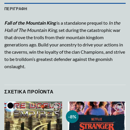
ΠΕΡΙΓΡΑΦΉ
Fall of the Mountain King
is a standalone prequel to
In the
Hall of The Mountain King
, set during the catastrophic war
that drove the trolls from their mountain kingdom
generations ago. Build your ancestry to drive your actions in
the caverns, win the loyalty of the clan Champions, and strive
to be trolldom’s greatest defender against the gnomish
onslaught.
ΣΧΕΤΙΚΆ ΠΡΟΪΌΝΤΑ
-8%
Add to
Add to
wishlist
wishlist