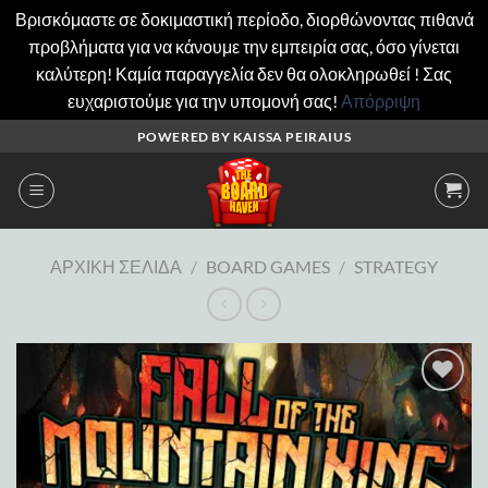
Βρισκόμαστε σε δοκιμαστική περίοδο, διορθώνοντας πιθανά
προβλήματα για να κάνουμε την εμπειρία σας, όσο γίνεται
καλύτερη! Καμία παραγγελία δεν θα ολοκληρωθεί ! Σας
ευχαριστούμε για την υπομονή σας!
Απόρριψη
Μετάβαση
POWERED BY KAISSA PEIRAIUS
στο
περιεχόμενο
ΑΡΧΙΚΉ ΣΕΛΊΔΑ
/
BOARD GAMES
/
STRATEGY
Add to
wishlist