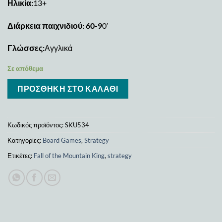
Ηλικία:
13+
Διάρκεια παιχνιδιού: 60-9
0′
Γλώσσες:
Αγγλικά
Σε απόθεμα
ΠΡΟΣΘΉΚΗ ΣΤΟ ΚΑΛΆΘΙ
Κωδικός προϊόντος:
SKU534
Κατηγορίες:
Board Games
,
Strategy
Ετικέτες:
Fall of the Mountain King
,
strategy