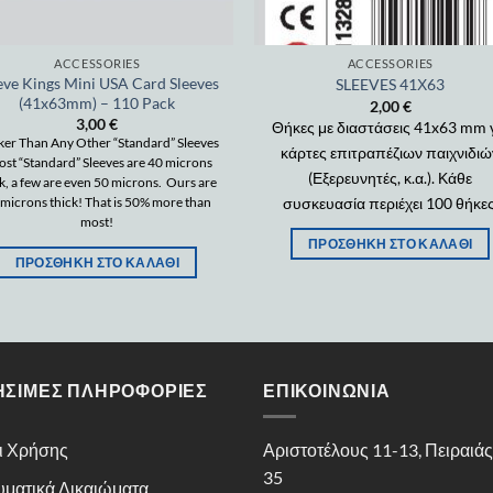
ACCESSORIES
ACCESSORIES
eve Kings Mini USA Card Sleeves
SLEEVES 41Χ63
(41x63mm) – 110 Pack
2,00
€
3,00
€
Θήκες με διαστάσεις 41x63 mm 
ker Than Any Other “Standard” Sleeves
κάρτες επιτραπέζιων παιχνιδιώ
st “Standard” Sleeves are 40 microns
(Εξερευνητές, κ.α.). Κάθε
ck, a few are even 50 microns. Ours are
συσκευασία περιέχει 100 θήκες
 microns thick! That is 50% more than
most!
ΠΡΟΣΘΉΚΗ ΣΤΟ ΚΑΛΆΘΙ
ΠΡΟΣΘΉΚΗ ΣΤΟ ΚΑΛΆΘΙ
ΉΣΙΜΕΣ ΠΛΗΡΟΦΟΡΊΕΣ
ΕΠΙΚΟΙΝΩΝΊΑ
ι Χρήσης
Αριστοτέλους 11-13, Πειραιά
35
υματικά Δικαιώματα