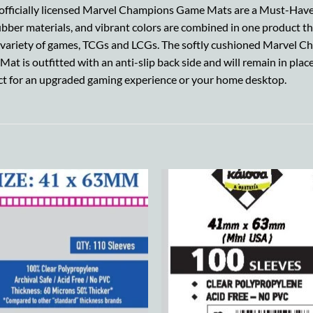
d officially licensed Marvel Champions Game Mats are a Must-Have
ubber materials, and vibrant colors are combined in one product th
t variety of games, TCGs and LCGs. The softly cushioned Marvel 
at is outfitted with an anti-slip back side and will remain in place
fect for an upgraded gaming experience or your home desktop.
Add to
Add
wishlist
wish