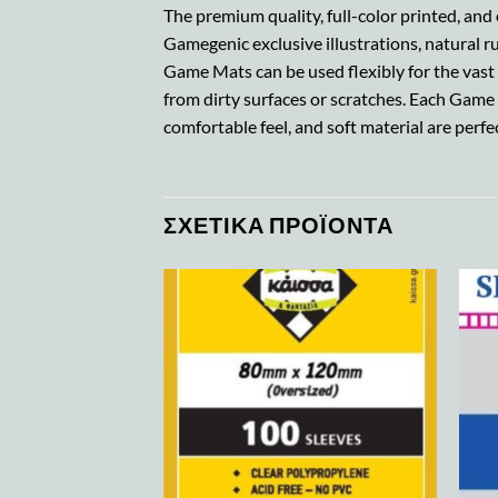
The premium quality, full-color printed, an
Gamegenic exclusive illustrations, natural r
Game Mats can be used flexibly for the vas
from dirty surfaces or scratches. Each Game M
comfortable feel, and soft material are per
ΣΧΕΤΙΚΆ ΠΡΟΪΌΝΤΑ
Add to
Add to
wishlist
wishlist