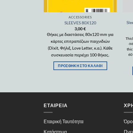
SSORIES
ACCESSORIES
Sle
ES 63Χ88
SLEEVES 80Χ120
00
€
3,00
€
σεις 63x88 mm για
Θήκες με διαστάσεις 80x120 mm για
Thic
έζιων παιχνιδιών
κάρτες επιτραπέζιων παιχνιδιών
-Mo
ς Υποθέσεις,
(Dixit, Φήλιξ, Love Letter, κ.α.). Κάθε
thi
ήσος, κ.α.). Κάθε
συσκευασία περιέχει 100 θήκες.
60
ιέχει 100 θήκες.
ΠΡΟΣΘΉΚΗ ΣΤΟ ΚΑΛΆΘΙ
ΣΤΟ ΚΑΛΆΘΙ
ΕΤΑΙΡΕΊΑ
ΧΡ
Εταιρική Ταυτότητα
Όρο
Κατάστημα
Πνε