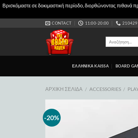
Βρισκόμαστε σε δοκιμαστική περίοδο, διορθώνοντας πιθανά προ
Μετάβαση
CONTACT
11:00-20:00
210429
στο
περιεχόμενο
Αναζήτηση
για:
ΕΛΛΗΝΙΚΑ KAISSA
BOARD GA
ΑΡΧΙΚΉ ΣΕΛΊΔΑ
/
ACCESSORIES
/
PLA
-20%