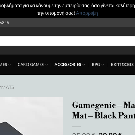
βλήματα για να κάνουμε την εμπειρία σας, όσο γίνεται καλύτερη
την υπομονή σας!
Απόρριψη
6845
MES
CARD GAMES
ACCESSORIES
RPG
ΕΚΠΤΩΣΕΙΣ
YMATS
Gamegenic – M
Mat – Black Pan
Add to
wishlist
€
€