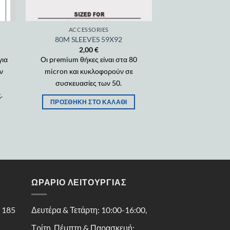
ACCESSORIES
80M SLEEVES 59X92
2,00
€
για
Οι premium θήκες είναι στα 80
ν
micron και κυκλοφορούν σε
συσκευασίες των 50.
.
ΠΡΟΣΘΉΚΗ ΣΤΟ ΚΑΛΆΘΙ
ΩΡΑΡΙΟ ΛΕΙΤΟΥΡΓΙΑΣ
ς 185
Δευτέρα & Τετάρτη: 10:00-16:00,
Τρίτη, Πέμπτη & Παρασκευή: